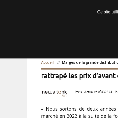
Découvrir sans engagement
Ce site uti
Menu
Accueil
Marges de la grande distributio
Marges de la grande dist
rattrapé les prix d’avant 
Paris - Actualité n°432844 - P
« Nous sortons de deux années d
marché en 2022 à la suite de la f