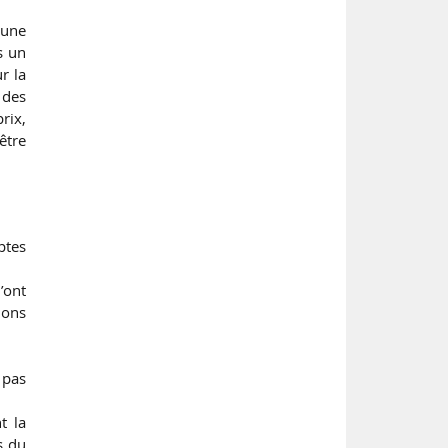
 une
s un
r la
 des
rix,
être
ptes
’ont
ions
 pas
t la
s du