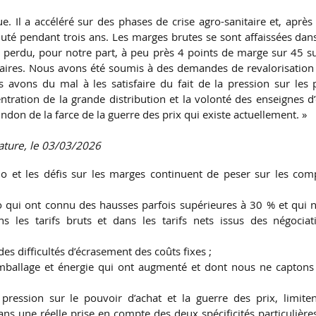
 Il a accéléré sur des phases de crise agro-sanitaire et, après
huté pendant trois ans. Les marges brutes se sont affaissées dan
s perdu, pour notre part, à peu près 4 points de marge sur 45 su
taires. Nous avons été soumis à des demandes de revalorisation
 avons du mal à les satisfaire du fait de la pression sur les p
ation de la grande distribution et la volonté des enseignes d’
indon de la farce de la guerre des prix qui existe actuellement. »
ature, le 03/03/2026
io et les défis sur les marges continuent de peser sur les com
o qui ont connu des hausses parfois supérieures à 30 % et qui n
ns les tarifs bruts et dans les tarifs nets issus des négociat
s difficultés d’écrasement des coûts fixes ;
 emballage et énergie qui ont augmenté et dont nous ne captons
pression sur le pouvoir d’achat et la guerre des prix, limiten
ans une réelle prise en compte des deux spécificités particulière