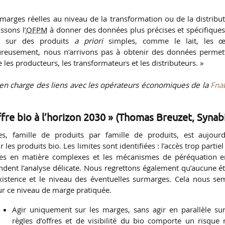
 marges réelles au niveau de la transformation ou de la distribut
ssons l’
OFPM
à donner des données plus précises et spécifiques
ier sur des produits
a priori
simples, comme le lait, les œ
ureusement, nous n’arrivons pas à obtenir des données permet
e les producteurs, les transformateurs et les distributeurs. »
 en charge des liens avec les opérateurs économiques de la
Fna
fre bio à l’horizon 2030 » (Thomas Breuzet, Synab
, famille de produits par famille de produits, est aujourd
 les produits bio. Les limites sont identifiées : l’accès trop partie
bres en matière complexes et les mécanismes de péréquation e
endent l’analyse délicate. Nous regrettons également qu’aucune é
existence et le niveau des éventuelles surmarges. Cela nous se
ur ce niveau de marge pratiquée.
Agir uniquement sur les marges, sans agir en parallèle sur
règles d’offres et de visibilité du bio comporte un risque r