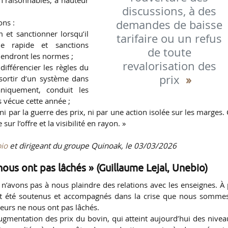
 raisonnables, à hauteur
discussions, à des
demandes de baisse
ons :
m et sanctionner lorsqu’il
tarifaire ou un refus
le rapide et sanctions
de toute
iendront les normes ;
revalorisation des
différencier les règles du
prix
sortir d’un système dans
niquement, conduit les
 vécue cette année ;
 ni par la guerre des prix, ni par une action isolée sur les marges.
ur l’offre et la visibilité en rayon. »
io
et dirigeant du groupe Quinoak, le 03/03/2026
ous ont pas lâchés » (Guillaume Lejal, Unebio)
 n’avons pas à nous plaindre des relations avec les enseignes. À 
ôt été soutenus et accompagnés dans la crise que nous somme
teurs ne nous ont pas lâchés.
augmentation des prix du bovin, qui atteint aujourd’hui des nive