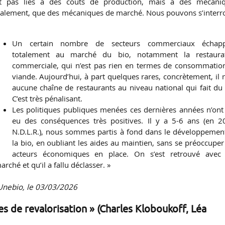
 pas liés à des coûts de production, mais à des mécani
finalement, que des mécaniques de marché. Nous pouvons s’interr
Un certain nombre de secteurs commerciaux échapp
totalement au marché du bio, notamment la restaura
commerciale, qui n’est pas rien en termes de consommatio
viande. Aujourd’hui, à part quelques rares, concrètement, il n
aucune chaîne de restaurants au niveau national qui fait du 
C’est très pénalisant.
Les politiques publiques menées ces dernières années n’ont
eu des conséquences très positives. Il y a 5-6 ans (en 2
N.D.L.R.), nous sommes partis à fond dans le développemen
la bio, en oubliant les aides au maintien, sans se préoccuper
acteurs économiques en place. On s’est retrouvé avec
rché et qu’il a fallu déclasser. »
’Unebio, le 03/03/2026
es de revalorisation » (Charles Kloboukoff, Léa