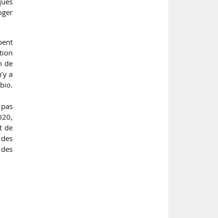
ques
oger
ent
tion
n de
’y a
bio.
 pas
020,
t de
 des
 des