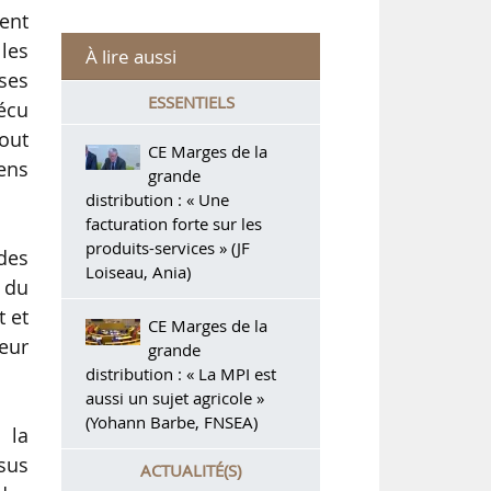
ment
lles
À lire aussi
sses
ESSENTIELS
vécu
out
CE Marges de la
ens
grande
distribution : « Une
facturation forte sur les
produits-services » (JF
des
Loiseau, Ania)
 du
t et
CE Marges de la
teur
grande
distribution : « La MPI est
aussi un sujet agricole »
(Yohann Barbe, FNSEA)
 la
sus
ACTUALITÉ(S)