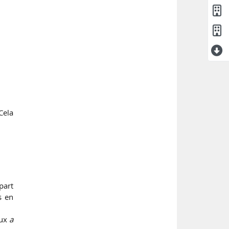
 Cela
part
s en
aux
a