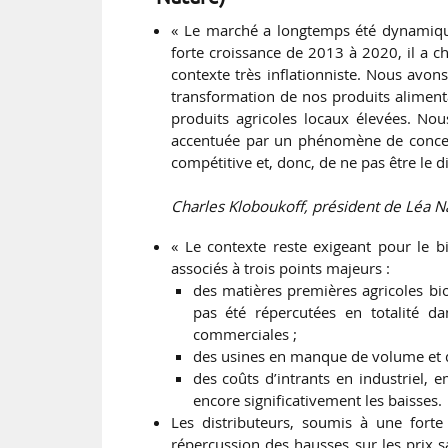
« Le marché a longtemps été dynamique.
forte croissance de 2013 à 2020, il a c
contexte très inflationniste. Nous avon
transformation de nos produits alimen
produits agricoles locaux élevées. Nous
accentuée par un phénomène de concentr
compétitive et, donc, de ne pas être le d
Charles Kloboukoff, président de Léa N
« Le contexte reste exigeant pour le b
associés à trois points majeurs :
des matières premières agricoles bi
pas été répercutées en totalité da
commerciales ;
des usines en manque de volume et de
des coûts d’intrants en industriel,
encore significativement les baisses.
Les distributeurs, soumis à une forte 
répercussion des hausses sur les prix s