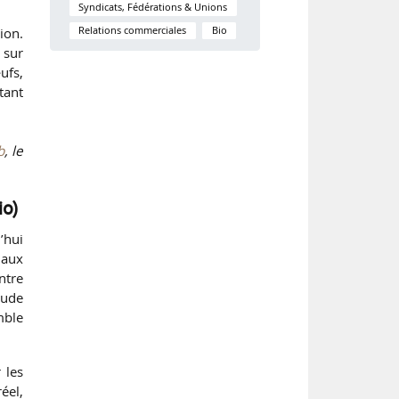
Syndicats, Fédérations & Unions
ion.
Relations commerciales
Bio
 sur
ufs,
tant
b
, le
io)
’hui
l aux
ntre
tude
mble
 les
éel,