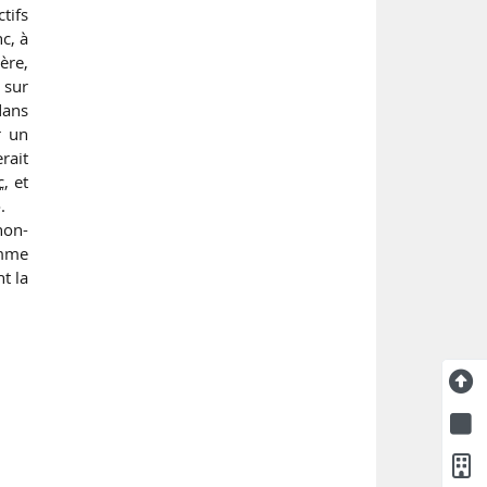
tifs
c, à
ère,
 sur
dans
r un
rait
c
, et
.
non-
omme
t la