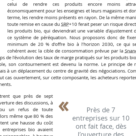
celui de rendre ces produits encore moins attrac
économiquement pour les enseignes et leurs magasins et don
terme, les rendre moins présents en rayon. De la même mani
toute remise en cause du
SRP
+10 ferait peser un risque direct
les produits bio, qui deviendrait une variable d’ajustement 
ce système de péréquation. Nous proposons donc de fixe
minimum de 20 % d’offre bio à l’horizon 2030, ce qui se
cohérent avec la cible de consommation prévue par la
Snan
s de l’évolution des taux de marge pratiqués sur les produits bio
ble, son contournement est devenu la norme. Le principe de 
is à un déplacement du centre de gravité des négociations. C
out cas ouvertement, sur cette composante, les acheteurs reporten
ments.
trent que près de sept
uverture des discussions, à
Près de 7
 ou un refus de toute
t alors même que 80 % des
entreprises sur 10
atent une hausse du coût
ont fait face, dès
 entreprises bio avaient
l’ouverture des