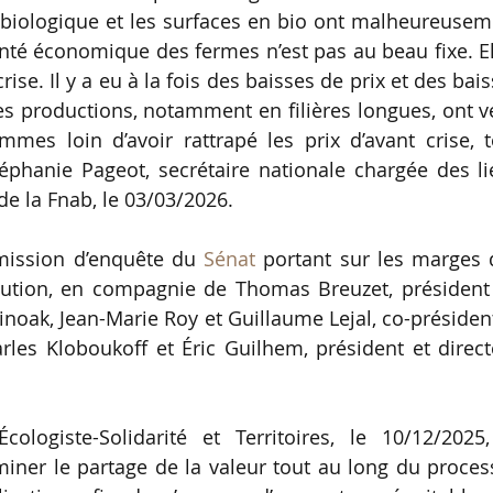
e biologique et les surfaces en bio ont malheureuse
nté économique des fermes n’est pas au beau fixe. E
se. Il y a eu à la fois des baisses de prix et des bai
nes productions, notamment en filières longues, ont 
mes loin d’avoir rattrapé les prix d’avant crise, t
phanie Pageot, secrétaire nationale chargée des li
e la Fnab, le 03/03/2026.
mmission d’enquête du
Sénat
portant sur les marges 
ribution, en compagnie de Thomas Breuzet, président
noak, Jean-Marie Roy et Guillaume Lejal, co-présiden
arles Kloboukoff et Éric Guilhem, président et direc
cologiste-Solidarité et Territoires, le 10/12/2025,
iner le partage de la valeur tout au long du proces