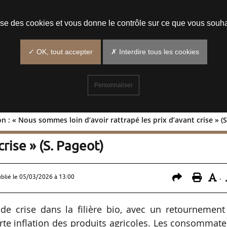
Prendre un rendez-vous
lise des cookies et vous donne le contrôle sur ce que vous souha
✓ OK, tout accepter
✗ Interdire tous les cookies
Personnaliser
n : « Nous sommes loin d’avoir rattrapé les prix d’avant crise » (S
ribution : « Nous sommes loin d’avoir
crise » (S. Pageot)
ublié le
05/03/2026 à 13:00
-
e crise dans la filière bio, avec un retournement
orte inflation des produits agricoles. Les consommat