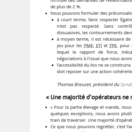
formulé des demandes de revalorisation
de plus de 2 %.
Nous pouvons formuler des préconisati
à court terme, faire respecter Égali
n’est pas respecté. Sans contrô
dissuasives, les contournements dev
à moyen terme, il est nécessaire de 
jeu pour les
PME
,
ETI
et
TPE
, pour 
lequel le rapport de force, méca
négociations à l’issue que nous avons
l’accessibilité du bio ne se construira
doit reposer sur une action cohérente s
Thomas Breuzet, président du
Synab
« Une majorité d’opérateurs ne n
« Pour la partie élevage et viande, nous
quelques exceptions, nous avons plut
train de traverser. Une majorité d’opéra
Ce que nous pouvons regretter, c’est l’