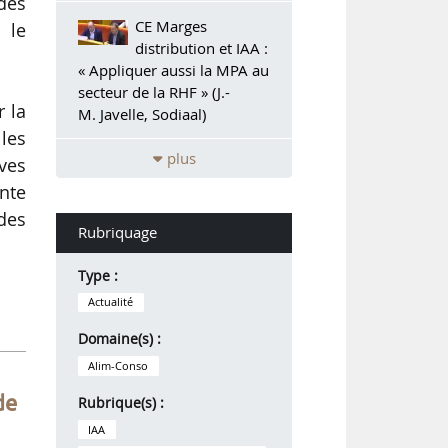
des
CE Marges
 le
distribution et IAA :
« Appliquer aussi la MPA au
secteur de la RHF » (J.-
r la
M. Javelle, Sodiaal)
les
plus
ves
ente
 des
Rubriquage
Type :
Actualité
Domaine(s) :
Alim-Conso
de
Rubrique(s) :
IAA