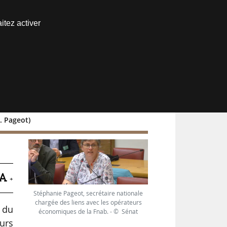
Nous joindre
itez activer
Espace abonné
. Pageot)
+
Stéphanie Pageot, secrétaire nationale
chargée des liens avec les opérateurs
 du
économiques de la Fnab. - © Sénat
eurs