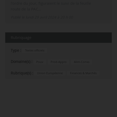
l’ordre du jour, figuraient le suivi de la feuille
route de la PAC…
Publié le lundi 29 avril 2024 à 20 h 00
Rubriquage
Type :
Textes officiels
Domaine(s) :
Pouv
Prod-Appro
Alim-Conso
Rubrique(s) :
Union Européenne
Finances & Marchés