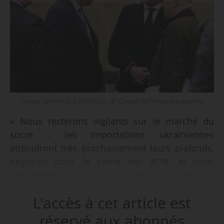
Conseil Agrifish du 27/05/2024 - © Conseil de l'Union européenne
« Nous resterons vigilants sur le marché du
sucre : les importations ukrainiennes
atteindront très prochainement leurs plafonds,
négociés dans le cadre des ATM, et nous
demandons à ce que les clauses de
sauvegardes soient activées dès que
L'accès à cet article est
nécessaire », déclare Marc Fesneau, ministre de
l’Agriculture et de la Souveraineté alimentaire, à
réservé aux abonnés