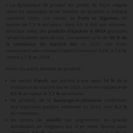
« La dynamique de produit est portée de façon inégale
selon les typologies et les familles de produits », indique
Laurence Hohn. Les ventes de
fruits et légumes
, en
hausse de 7,3 % en valeur, dont 4,8 % dus aux volumes,
ainsi que celles des
produits d’épicerie
et
BRSA
(boissons
rafraîchissantes sans alcool), concentrent près de
60 % de
la croissance du marché bio
en 2025. Les fruits
connaissent une croissance particulièrement forte, à 7,8 %,
contre 2,7 % en 2024.
Parmi les autres familles de produits :
les ventes d’
œufs
, qui portent à eux seuls
14 %
de la
croissance du marché bio en 2025, sont en croissance de
9,5 %
en valeur et
7,5 %
en volume ;
les produits de la
boulangerie-pâtisserie
confirment
leur trajectoire positive retrouvée en 2024, avec
6,2 %
de croissance ;
les ventes de
volaille
bio augmentent en grande
distribution, en magasins bio et en vente directe, pour
atteindre
4,9 %
de croissance en valeur (4,1 % en