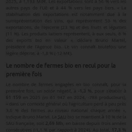
2025, à 1,193 Md€. Les exportations sont à 56 % vers les
autres pays de l’UE et à 44 % vers les pays tiers. « La
stabilisation des exportations est notamment due à la
surreprésentation des vins, qui représentent 53 % des
exportations, de l’épicerie (23 %) et des fruits et légumes
(11 %). Les produits laitiers représentent, à eux seuls, 6 %
des exports bio en valeur », déclare Bruno Martel,
président de l’Agence bio. Le vin connaît toutefois une
légère déprise, à -1,8 % (-12 M€).
Le nombre de fermes bio en recul pour la
première fois
Le nombre de fermes engagées en bio connaît, pour la
première fois, un solde négatif, à
-1,3 %
, pour s’établir à
61 159
en 2025 (vs 61 947 en 2024, -788 producteurs),
« dans un contexte général où l’agriculture perd à peu près
3,6 % des fermes au niveau national chaque année »,
indique Bruno Martel. La
SAU
bio se maintient à 10 % de la
SAU française, soit
2,69 Mh
, en baisse depuis trois années
consécutives (-1,1 % par rapport à 2024). Au total,
17,3 %