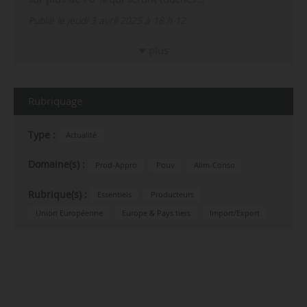
Publié le jeudi 3 avril 2025 à 18 h 12
plus
Rubriquage
Type :
Actualité
Domaine(s) :
Prod-Appro
Pouv
Alim-Conso
Rubrique(s) :
Essentiels
Producteurs
Union Européenne
Europe & Pays tiers
Import/Export