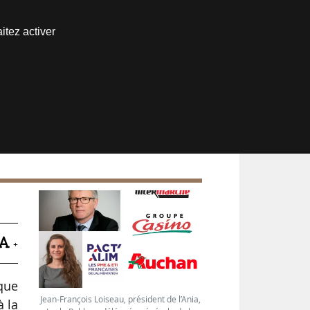
Nous joindre
itez activer
Espace abonné
+
aque
Jean-François Loiseau, président de l’Ania,
à la