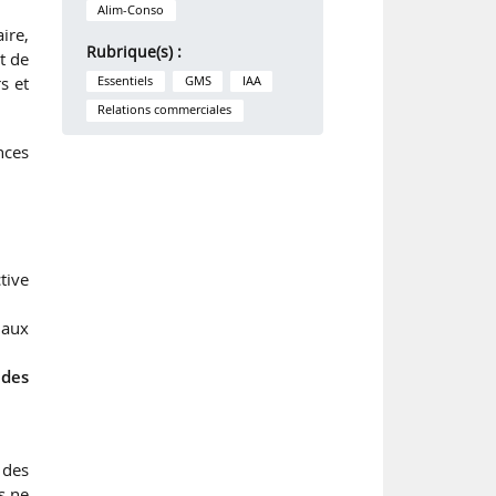
Alim-Conso
ire,
Rubrique(s) :
t de
s et
Essentiels
GMS
IAA
Relations commerciales
nces
tive
 aux
 des
 des
s ne