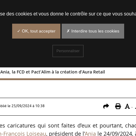
Prendre un rendez-vous
lise des cookies et vous donne le contrôle sur ce que vous souha
✓ OK, tout accepter
✗ Interdire tous les cookies
Personnaliser
’Ania, la FCD et Pact’Alim à la création d’Aura Retail
ns de l’Ania, la FCD et Pact’Alim à la
ublié le
25/09/2024 à 10:38
-
es caricatures qui sont faites d’eux et pourtant, ch
n-François Loiseau
, président de l’
Ania
le 24/09/2024, 