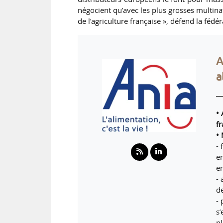
négocient qu’avec les plus grosses multin
de l’agriculture française », défend la fédér
A
a
•
f
• 
- 
e
e
-
d
- 
s
pl