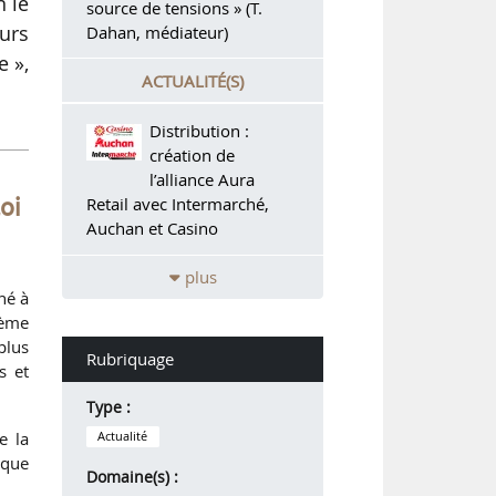
n le
source de tensions » (T.
urs
Dahan, médiateur)
e »,
ACTUALITÉ(S)
Distribution :
création de
l’alliance Aura
Retail avec Intermarché,
oi
Auchan et Casino
plus
hé à
lème
plus
Rubriquage
s et
Type :
e la
Actualité
sque
Domaine(s) :