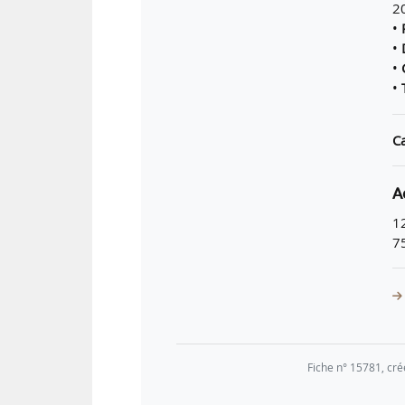
2
•
•
•
•
T
Ca
A
1
7
Fiche n° 15781, cré