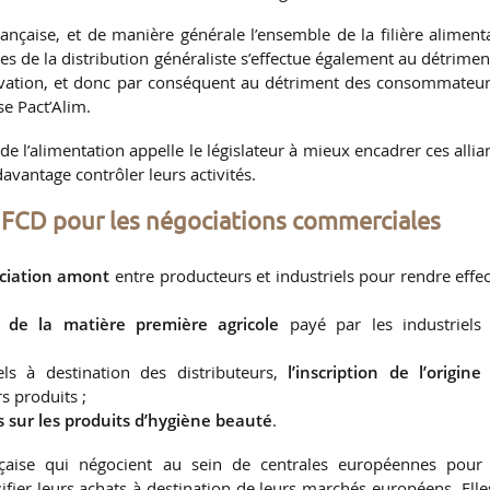
 française, et de manière générale l’ensemble de la filière alimenta
s de la distribution généraliste s’effectue également au détrimen
innovation, et donc par conséquent au détriment des consommateur
se Pact’Alim.
de l’alimentation appelle le législateur à mieux encadrer ces allia
davantage contrôler leurs activités.
a FCD pour les négociations commerciales
ociation amont
entre producteurs et industriels pour rendre effec
x de la matière première agricole
payé par les industriels
els à destination des distributeurs,
l’inscription de l’origine
s produits ;
s sur les produits d’hygiène beauté
.
nçaise qui négocient au sein de centrales européennes pour
ifier leurs achats à destination de leurs marchés européens. Elle