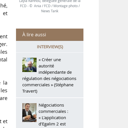
Layla Rahhou, déléguée générale de la
ché,
FCD - © Ania / FCD / Montage photo /
News Tank
 et
À lire aussi
ent
ger.
INTERVIEW(S)
les
ntal
« Créer une
autorité
indépendante de
régulation des négociations
 la
commerciales » (Stéphane
 les
Travert)
lare
Négociations
commerciales :
« L’application
t et
d’Egalim 2 est