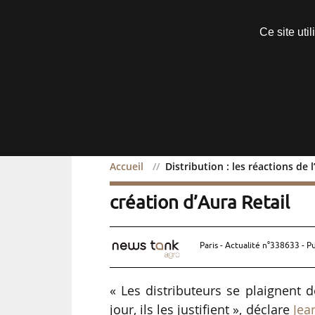
Découvrir sans engagement
Ce site uti
Menu
Accueil
Distribution : les réactions de l
Distribution : les réactio
création d’Aura Retail
Paris - Actualité n°338633 - P
« Les distributeurs se plaignent d
jour, ils les justifient », déclare
Jea