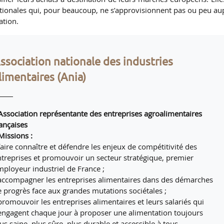
ationales qui, pour beaucoup, ne s’approvisionnent pas ou peu au
ation.
ssociation nationale des industries
limentaires (Ania)
 Association représentante des entreprises agroalimentaires
rançaises
Missions :
faire connaître et défendre les enjeux de compétitivité des
ntreprises et promouvoir un secteur stratégique, premier
mployeur industriel de France ;
 accompagner les entreprises alimentaires dans des démarches
e progrès face aux grandes mutations sociétales ;
promouvoir les entreprises alimentaires et leurs salariés qui
’engagent chaque jour à proposer une alimentation toujours
us saine, plus sûre, plus durable et accessible à tous.