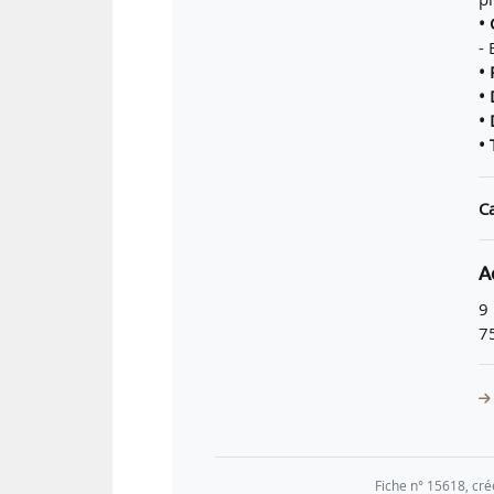
• 
- 
• 
•
• 
•
Ca
A
9
7
Fiche n° 15618, cré