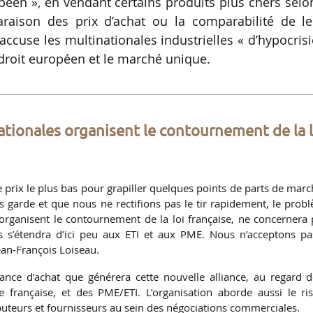
en », en vendant certains produits plus chers selo
aison des prix d’achat ou la comparabilité de le
ccuse les multinationales industrielles « d’hypocrisi
e droit européen et le marché unique.
nationales organisent le contournement de la l
le prix le plus bas pour grapiller quelques points de parts de marc
s garde et que nous ne rectifions pas le tir rapidement, le prob
i organisent le contournement de la loi française, ne concernera 
 s’étendra d’ici peu aux ETI et aux PME. Nous n’acceptons pa
ean-François Loiseau.
sance d’achat que générera cette nouvelle alliance, au regard d
e française, et des PME/ETI. L’organisation aborde aussi le ri
ributeurs et fournisseurs au sein des négociations commerciales.