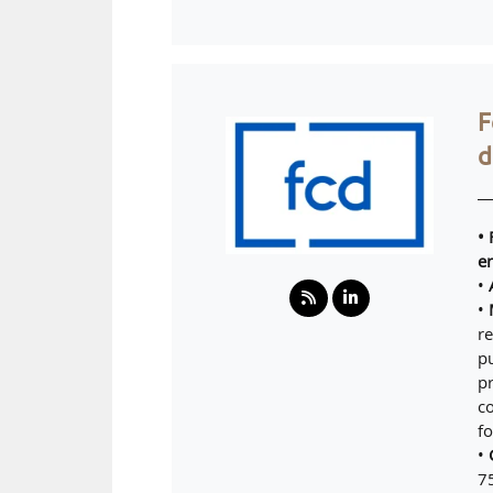
F
d
•
e
•
•
r
pu
p
c
f
•
7