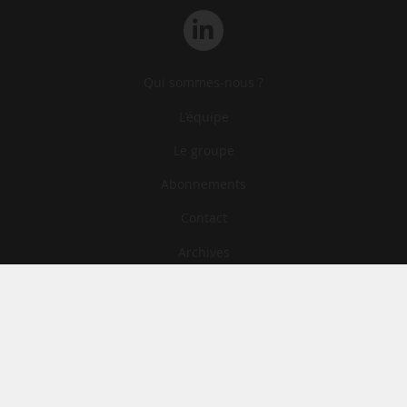
Qui sommes-nous ?
L‘équipe
Le groupe
Abonnements
Contact
Archives
CGA
Mentions légales
Confidentialité
Cookies