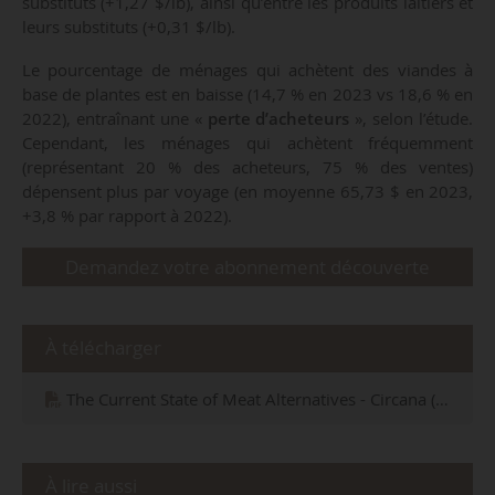
substituts (+1,27 $/lb), ainsi qu’entre les produits laitiers et
leurs substituts (+0,31 $/lb).
Le pourcentage de ménages qui achètent des viandes à
base de plantes est en baisse (14,7 % en 2023 vs 18,6 % en
2022), entraînant une «
perte d’acheteurs
», selon l’étude.
Cependant, les ménages qui achètent fréquemment
(représentant 20 % des acheteurs, 75 % des ventes)
dépensent plus par voyage (en moyenne 65,73 $ en 2023,
+3,8 % par rapport à 2022).
Demandez votre abonnement découverte
À télécharger
The Current State of Meat Alternatives - Circana (septembre 2024)
À lire aussi