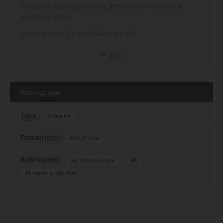
limites indiquées, par un arrêté du 14/05/2024,
publié au JO le…
Publié le jeudi 23 mai 2024 à 9 h 00
plus
Rubriquage
Type :
Actualité
Domaine(s) :
Alim-Conso
Rubrique(s) :
Agrofournisseurs
IAA
Finances & Marchés