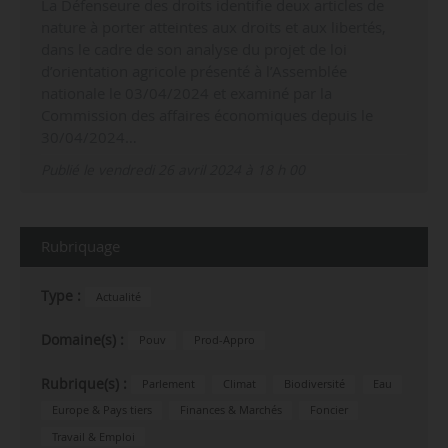
La Défenseure des droits identifie deux articles de
nature à porter atteintes aux droits et aux libertés,
dans le cadre de son analyse du projet de loi
d’orientation agricole présenté à l’Assemblée
nationale le 03/04/2024 et examiné par la
Commission des affaires économiques depuis le
30/04/2024…
Publié le vendredi 26 avril 2024 à 18 h 00
Rubriquage
Type :
Actualité
Domaine(s) :
Pouv
Prod-Appro
Rubrique(s) :
Parlement
Climat
Biodiversité
Eau
Europe & Pays tiers
Finances & Marchés
Foncier
Travail & Emploi