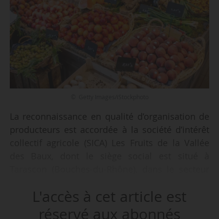
© Getty Images/iStockphoto
La reconnaissance en qualité d’organisation de
producteurs est accordée à la société d’intérêt
collectif agricole (SICA) Les Fruits de la Vallée
des Baux, dont le siège social est situé à
Tarascon (Bouches-du-Rhône), dans le secteur
des fruits et légumes sur la zone sur laquelle
L'accès à cet article est
opèrent les membres de l’organisation de
producteurs, par un arrêté de la ministre de
réservé aux abonnés