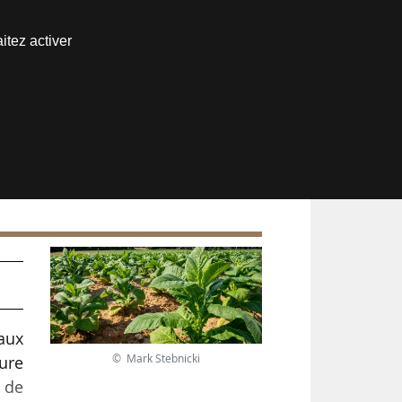
Nous joindre
itez activer
Espace abonné
aux
© Mark Stebnicki
ure
e de