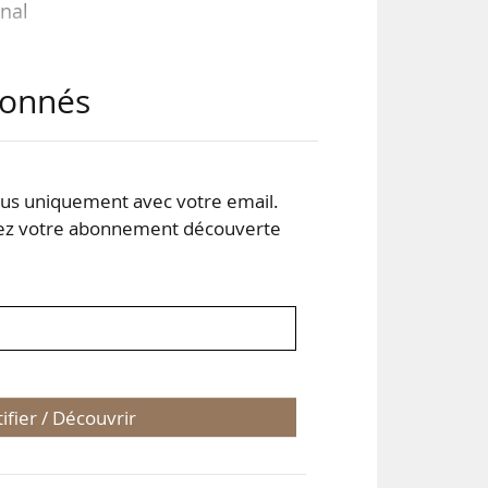
rnal
abonnés
 du
ant
 des
 et
s uniquement avec votre email.
 votre abonnement découverte
tifier / Découvrir