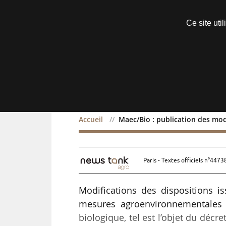
Découvrir sans engagement
Ce site uti
Menu
Accueil
Maec/Bio : publication des modi
Maec/Bio : publication d
Paris - Textes officiels n°4473
Modifications des dispositions i
mesures agroenvironnementales e
biologique, tel est l’objet du décr