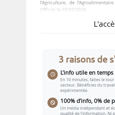
l’Agriculture, de l’Agroalimentai
Officiel le 07/07/2026.
L'accè
Le décret est pris en applicati
Parlement européen et du Consei
l’aide aux plans stratégiques dev
plans stratégiques relevant de 
abrogeant les règlements (UE) no 
3 raisons de 
Il fait…
L’info utile en temps 
En 10 minutes, faites le tour 
secteur. Bénéficiez du trava
expérimentée.
100% d’info, 0% de 
Un média indépendant et équ
qualité de l’information. Ni p