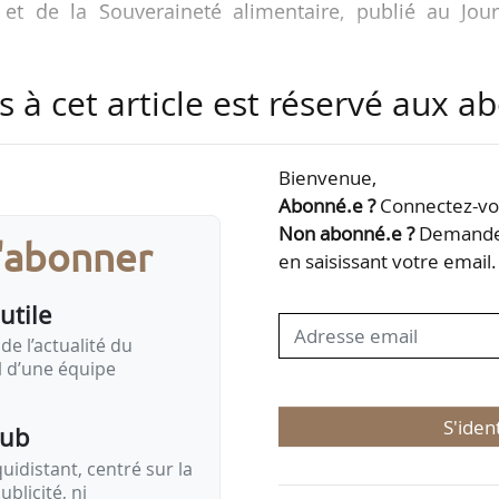
re et de la Souveraineté alimentaire, publié au Jou
s à cet article est réservé aux 
on du règlement (UE) 2021/2115 du 2 décembre 2021
l du 2 décembre 2021 établissant des règles régiss
ant être établis par les États membres dans le cadre
Bienvenue,
la PAC et financés par le Feaga et par le Feader,
Abonné.e ?
Connectez-vou
1305/2013 et (UE) no 1307/2013.
Non abonné.e ?
Demandez
s'abonner
en saisissant votre email.
utile
de l’actualité du
il d’une équipe
S'iden
pub
idistant, centré sur la
ublicité, ni