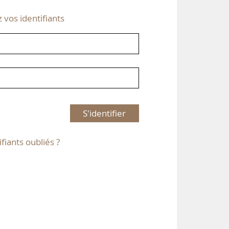
z vos identifiants
S'identifier
ifiants oubliés ?