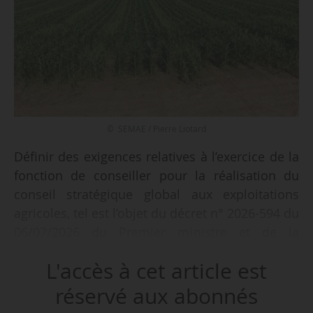
© SEMAE / Pierre Liotard
Définir des exigences relatives à l’exercice de la
fonction de conseiller pour la réalisation du
conseil stratégique global aux exploitations
agricoles, tel est l’objet du décret n° 2026-594 du
06/07/2026 du Premier ministre et de la
ministre de l’Agriculture, de l’Agroalimentaire et
L'accès à cet article est
de la Souveraineté alimentaire, publié au
Journal Officiel le 07/07/2026.
réservé aux abonnés