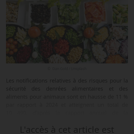
© Dan Gold / Unsplash
Les notifications relatives à des risques pour la
sécurité des denrées alimentaires et des
aliments pour animaux sont en hausse de 11 %
par rapport à 2024 et atteignent un total de
10 490, d’après le rapport annuel de la
Commission européenne sur la coopération
L'accès à cet article est
entre les États membres et l’échange