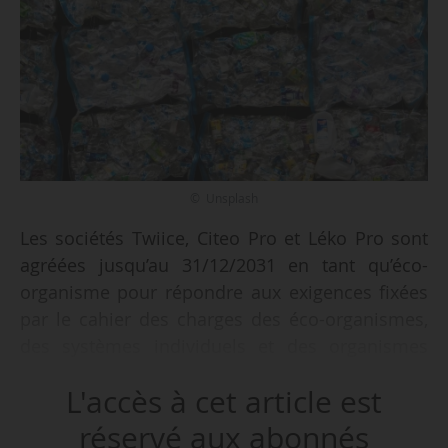
© Unsplash
Les sociétés Twiice, Citeo Pro et Léko Pro sont
agréées jusqu’au 31/12/2031 en tant qu’éco-
organisme pour répondre aux exigences fixées
par le cahier des charges des éco-organismes,
des systèmes individuels et des organismes
coordonnateurs de la filière à REP d’emballages
L'accès à cet article est
par trois arrêtés de la ministre de la Transition
écologique, de la Biodiversité et des
réservé aux abonnés