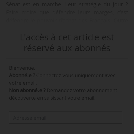
Sénat est en marche. Leur stratégie du jour ?
Faire croire que défendre leurs marges, c’est
défendre le pouvoir d’achat des Français. Outre
le fait que les chiffres sont contestables, que
L'accès à cet article est
personne (mais absolument personne) n’a
proposé d’interdire les négociations
réservé aux abonnés
commerciales, cette campagne repose sur une
présentation biaisée de la réalité », déclare
Bienvenue,
Antoinette Guhl, sénatrice (Écologiste -
Abonné.e ?
Connectez-vous uniquement avec
Solidarité et Territoires) de Paris, dans un post
votre email.
LinkedIn, le 22/06/2026.
Non abonné.e ?
Demandez votre abonnement
découverte en saisissant votre email.
Rapporteure de la commission d’enquête sur les
marges des industriels et de la grande
distribution, la sénatrice réagit à l’annonce d’une
campagne nationale commune entre cinq
distributeurs pour défendre leur pouvoir de