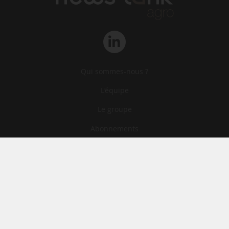
Qui sommes-nous ?
L‘équipe
Le groupe
Abonnements
Contact
Archives
CGA
Mentions légales
Confidentialité