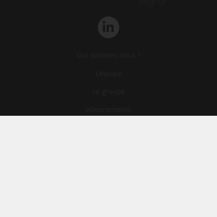
Qui sommes-nous ?
L‘équipe
Le groupe
Abonnements
Contact
Archives
CGA
Mentions légales
Confidentialité