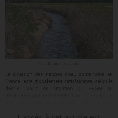
© publicdomainpictures.net
La situation des nappes d’eau souterraine en
France reste globalement satisfaisante, selon le
dernier point de situation du BRGM au
01/06/2026, publié le 09/06/2026. Une majorité
des niveaux observés demeure proche ou au-
dessus des normales mensuelles, mais la
L'accès à cet article est
tendance générale est désormais orientée à la