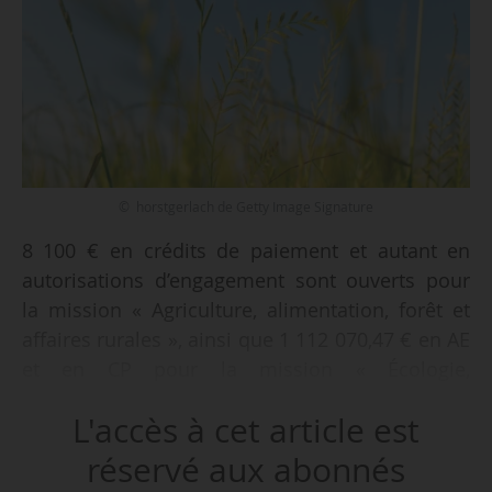
© horstgerlach de Getty Image Signature
8 100 € en crédits de paiement et autant en
autorisations d’engagement sont ouverts pour
la mission « Agriculture, alimentation, forêt et
affaires rurales », ainsi que 1 112 070,47 € en AE
et en CP pour la mission « Écologie,
développement et mobilité durables » du
L'accès à cet article est
budget général pour 2026, à titre d’attributions
de produits, selon un arrêté du ministre de
réservé aux abonnés
l’Action et des Comptes publics en date du