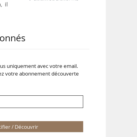
, il
égie
abonnés
puis
. En
t de
s uniquement avec votre email.
 votre abonnement découverte
aux
tifier / Découvrir