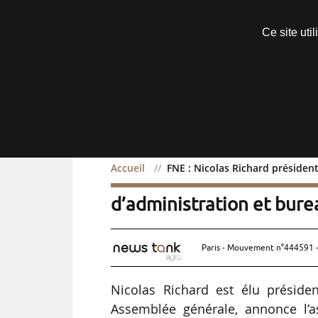
Découvrir sans engagement
Ce site uti
Menu
Accueil
FNE : Nicolas Richard présiden
FNE : Nicolas Richard pr
d’administration et bure
Paris - Mouvement n°444591 -
Nicolas Richard est élu préside
Assemblée générale, annonce l’a