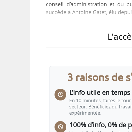
conseil d’administration et du bu
succède à Antoine Gatet, élu depui
Ingénieur des eaux et forêts de f
L'accè
écologique, en 2003. Il adhère à l
devient vice-président de la FNE 
2021, il est nommé conseiller au 
l’environnement au Cese.
3 raisons de 
Nicolas Richard déclare : « Ense
grands défis de notre temps, et…
L’info utile en temps 
En 10 minutes, faites le tour 
secteur. Bénéficiez du trava
expérimentée.
100% d’info, 0% de 