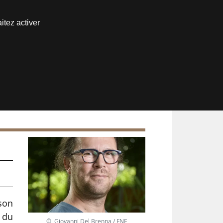
Nous joindre
itez activer
Espace abonné
son
 du
© Giovanni Del Brenna / FNE