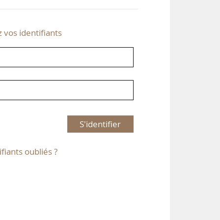
z vos identifiants
S'identifier
ifiants oubliés ?