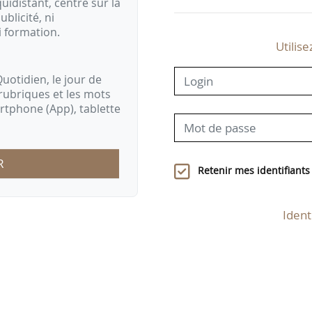
idistant, centré sur la
ublicité, ni
i formation.
Utilise
uotidien, le jour de
rubriques et les mots
artphone (App), tablette
R
Retenir mes identifiants
Ident