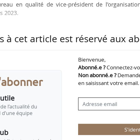
reau en qualité de vice-président de l’organisation
s 2023.
ormation, il lance son cabinet d’expertise en strat
s à cet article est réservé aux 
a FNE Pays de la Loire il y a une dizaine d’années, 
nationale en 2019, dont il est également trésorier
titre des associations de protection de la nature e
Bienvenue,
Abonné.e ?
Connectez-vou
Non abonné.e ?
Demandez
s'abonner
mble nous allons continuer à apporter des réponses 
en saisissant votre email.
utile
de l’actualité du
il d’une équipe
S'iden
pub