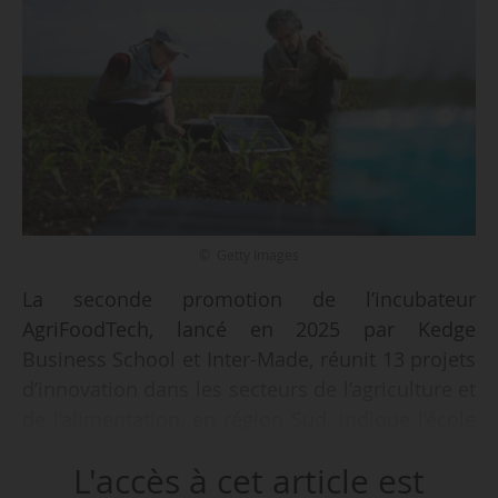
© Getty Images
La seconde promotion de l’incubateur
AgriFoodTech, lancé en 2025 par Kedge
Business School et Inter-Made, réunit 13 projets
d’innovation dans les secteurs de l’agriculture et
de l’alimentation, en région Sud, indique l’école
de commerce et de management basée à
L'accès à cet article est
Marseille, Bordeaux, Paris et Toulon, le