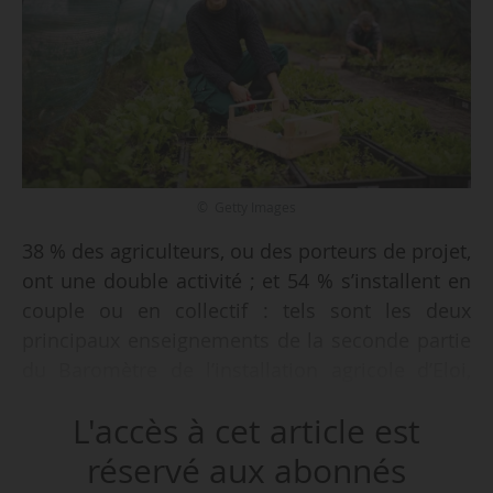
© Getty Images
38 % des agriculteurs, ou des porteurs de projet,
ont une double activité ; et 54 % s’installent en
couple ou en collectif : tels sont les deux
principaux enseignements de la seconde partie
du Baromètre de l’installation agricole d’Eloi,
dédiée aux nouveaux modèles d’agriculture,
L'accès à cet article est
dévoilée le 02/06/2026. La première partie avait
été présentée lors du Salon international de
réservé aux abonnés
l’agriculture 2026. L’étude est menée auprès de