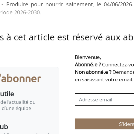
 - Produire pour nourrir sainement, le 04/06/2026.
ériode 2026-2030.
x de production « pour nourrir sainement la popula
s à cet article est réservé aux 
e pour les agriculteurs ». Il constitue également
ie à la démarche lancée par l’État sur la souverai
Bienvenue,
Abonné.e ?
Connectez-vou
le n’est pas la réponse adéquate aux préoccupations
Non abonné.e ?
Demandez
s'abonner
une succession d’aléas climatiques et sanitair
en saisissant votre email.
utile
de l’actualité du
il d’une équipe
S'iden
pub