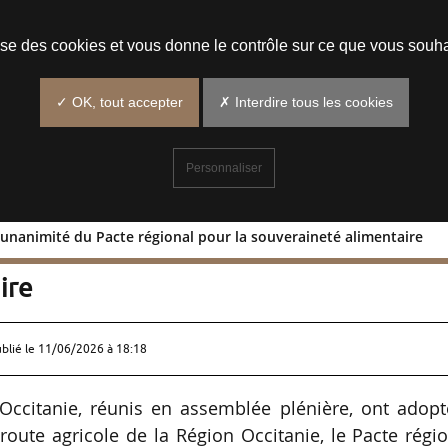
Prendre un rendez-vous
lise des cookies et vous donne le contrôle sur ce que vous souha
✓ OK, tout accepter
✗ Interdire tous les cookies
Personnaliser
l’unanimité du Pacte régional pour la souveraineté alimentaire
ion à l’unanimité du Pacte régional po
ire
ublié le
11/06/2026 à 18:18
Occitanie, réunis en assemblée plénière, ont adopt
 route agricole de la Région Occitanie, le Pacte régi