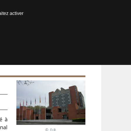
Nous joindre
itez activer
Espace abonné
ur
é à
onal
© D.R.