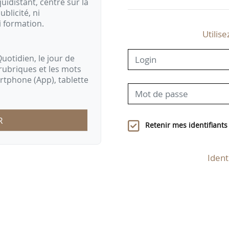
idistant, centré sur la
ublicité, ni
i formation.
Utilise
uotidien, le jour de
rubriques et les mots
artphone (App), tablette
R
Retenir mes identifiants
Ident