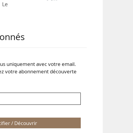
 Le
tion
abonnés
 la
neté
s uniquement avec votre email.
 des
 votre abonnement découverte
es,
tifier / Découvrir