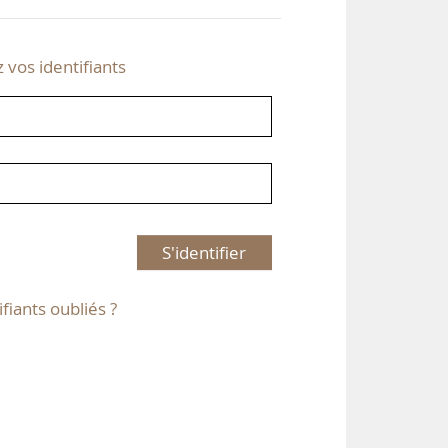
z vos identifiants
S'identifier
ifiants oubliés ?