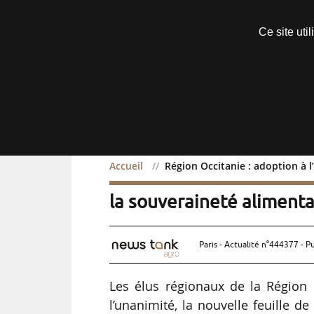
Découvrir sans engagement
Ce site uti
Menu
Accueil
Région Occitanie : adoption à 
Région Occitanie : adopt
la souveraineté alimenta
Paris - Actualité n°444377 - P
Les élus régionaux de la Région 
l’unanimité, la nouvelle feuille de