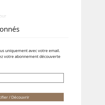
pour
anc-
abonnés
ise,
t du
s uniquement avec votre email.
uste
 votre abonnement découverte
tifier / Découvrir