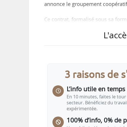
annonce le groupement coopératif,
Ce contrat, formalisé sous sa form
35 M de litres de lait livrés cha
L'accè
Coeur UHT commercialisés dans les
Cette gamme de lait Bleu-Blanc-Coe
par des vaches au pâturage, une a
bien-être animal, avec des pratiq
3 raisons de 
rémunération des producteurs, a
L’info utile en temps 
En 10 minutes, faites le tour 
secteur. Bénéficiez du trava
expérimentée.
100% d’info, 0% de 