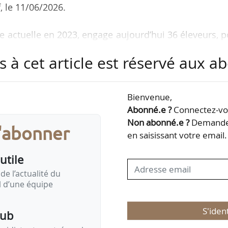
 le 11/06/2026.
e actuelle en 2023, engage aujourd’hui 36 éleveurs, 
que année, soit plus de 7 M d’UVC de lait U Bleu-Bl
s à cet article est réservé aux 
 magasins U en brique et en bouteille.
ur garantit à la fois un lait 100 % d’origine frança
Bienvenue,
limentation sans OGM et enrichie en lin, un respec
Abonné.e ?
Connectez-vou
ues d’élevage adaptées à chaque territoire, et une j
Non abonné.e ?
Demandez
s'abonner
vec une…
en saisissant votre email.
utile
de l’actualité du
il d’une équipe
S'iden
pub