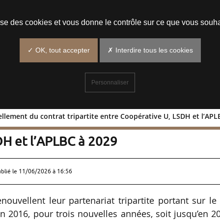
Prendre un rendez-vous
lise des cookies et vous donne le contrôle sur ce que vous souha
✓ OK, tout accepter
✗ Interdire tous les cookies
Personnaliser
ellement du contrat tripartite entre Coopérative U, LSDH et l’APL
renouvellement du contrat tripartite
DH et l’APLBC à 2029
ublié le
11/06/2026 à 16:56
ouvellent leur partenariat tripartite portant sur le 
en 2016, pour trois nouvelles années, soit jusqu’en 2