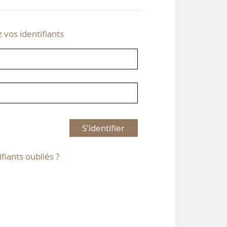
z vos identifiants
S'identifier
ifiants oubliés ?