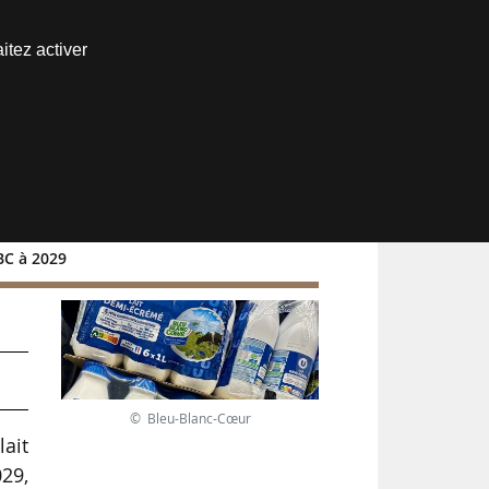
Nous joindre
itez activer
Espace abonné
BC à 2029
© Bleu-Blanc-Cœur
lait
029,