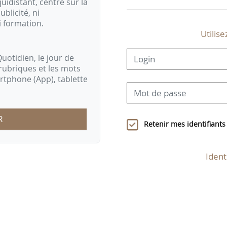
idistant, centré sur la
ublicité, ni
i formation.
Utilise
uotidien, le jour de
rubriques et les mots
artphone (App), tablette
R
Retenir mes identifiants
Ident