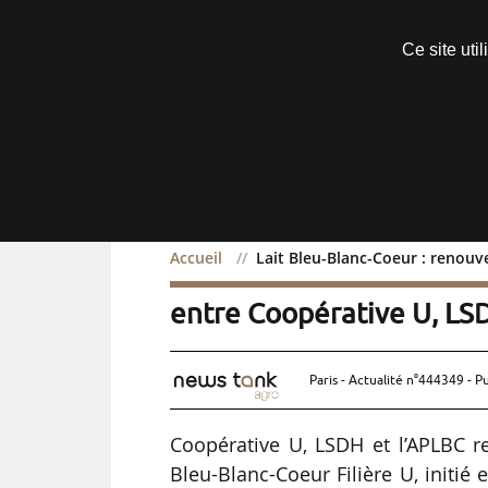
Découvrir sans engagement
Ce site uti
Menu
Accueil
Lait Bleu-Blanc-Coeur : renouv
Lait Bleu-Blanc-Coeur : 
entre Coopérative U, LS
Paris - Actualité n°444349 - P
Coopérative U, LSDH et l’APLBC ren
Bleu-Blanc-Coeur Filière U, initié 