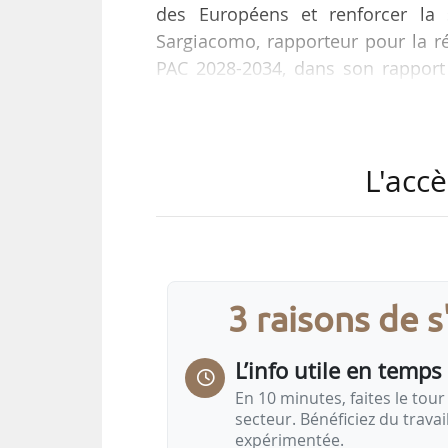
des Européens et renforcer la 
Sargiacomo, rapporteur pour la r
PAC 2028-2034, dans son rapport
News Tank a obtenu une copie avan
Le député européen (S&D) le pré
L'accè
Développement rural au Parlement
Sur 123 pages et avec 202 amen
européenne (COM (2025) 0553), le
stratégiques…
3 raisons de 
L’info utile en temps 
En 10 minutes, faites le tour 
secteur. Bénéficiez du trava
expérimentée.