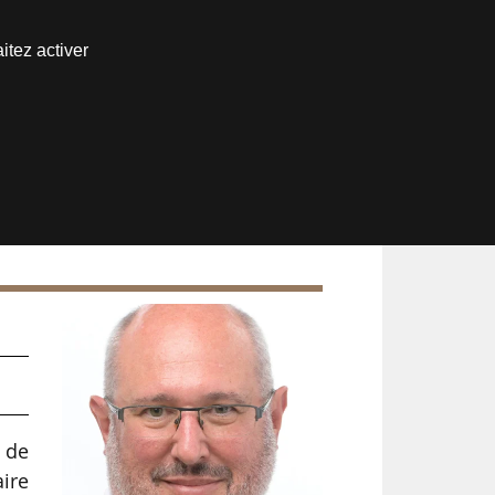
Nous joindre
itez activer
Espace abonné
 de
aire