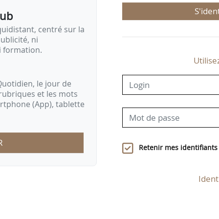
S'iden
pub
idistant, centré sur la
ublicité, ni
i formation.
Utilise
uotidien, le jour de
rubriques et les mots
artphone (App), tablette
R
Retenir mes identifiants
Ident