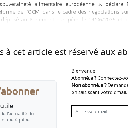
souveraineté alimentaire européenne », déclare É
éforme de l’OCM, dans le cadre des négociations sur
 déposé au Parlement européen le 09/06/2026 et d
t sa publication.
sentera officiellement en commission Agriculture
s à cet article est réservé aux 
 européen le 29/06/2026.
dements complétant la proposition de la Commiss
Bienvenue,
 rapporteur évoque ses priorités en matière de sto
Abonné.e ?
Connectez-vou
Non abonné.e ?
Demandez
s'abonner
en saisissant votre email.
utile
de l’actualité du
il d’une équipe