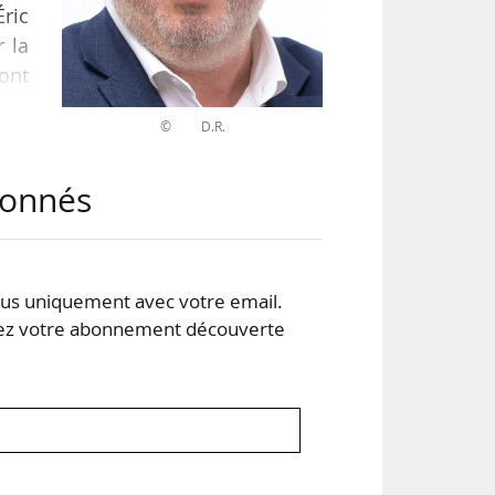
ric
 la
ont
© D.R.
 et
abonnés
ion
cks
s uniquement avec votre email.
 votre abonnement découverte