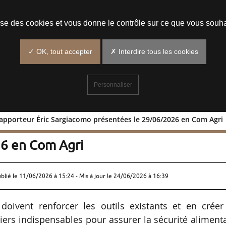
Prendre un rendez-vous
lise des cookies et vous donne le contrôle sur ce que vous souha
✓ OK, tout accepter
✗ Interdire tous les cookies
Personnaliser
rapporteur Éric Sargiacomo présentées le 29/06/2026 en Com Agri
ns du rapporteur Éric Sargiacomo
26 en Com Agri
ublié le
11/06/2026 à 15:24
- Mis à jour le 24/06/2026 à 16:39
doivent renforcer les outils existants et en créer
iers indispensables pour assurer la sécurité aliment