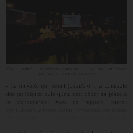
Ouverture du Congrès 2026 des Jeunes Agriculteurs, à Bourg-en-Bresse
(Ain), le 03/06/2026 - © News Tank
« La naïveté, qui tenait jusqu’alors la boussole
des politiques publiques, doit céder sa place à
la clairvoyance. Avec ce rapport, Jeunes
Agriculteurs affirme qu’un renouveau européen
est possible, il est indispensable. L’Union
européenne doit redevenir une puissance