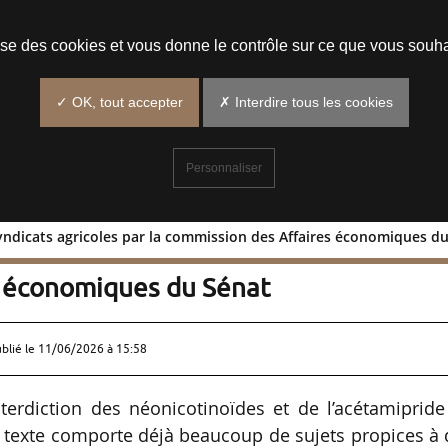
Prendre un rendez-vous
lise des cookies et vous donne le contrôle sur ce que vous souha
✓ OK, tout accepter
✗ Interdire tous les cookies
Personnaliser
syndicats agricoles par la commission des Affaires économiques d
 des syndicats agricoles par la
s économiques du Sénat
ublié le
11/06/2026 à 15:58
terdiction des néonicotinoïdes et de l’acétamipride
ce texte comporte déjà beaucoup de sujets propices à