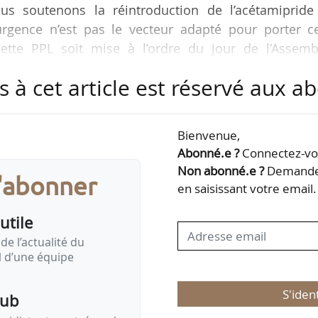
us soutenons la réintroduction de l’acétamipride
urgence n’est pas le vecteur adapté pour porter ce
tte PPL soit mise à l’ordre du jour de l’Assemb
L d’urgence », déclare Maxime Buizard-Blondeau, vi
s à cet article est réservé aux 
rs, lors de son audition en commission des Affai
026.
Bienvenue,
éphane Gallais, porte-parole national de la Confédéra
Abonné.e ?
Connectez-vou
dent de la Coordination rurale et…
Non abonné.e ?
Demandez
s'abonner
en saisissant votre email.
utile
de l’actualité du
il d’une équipe
S'iden
pub