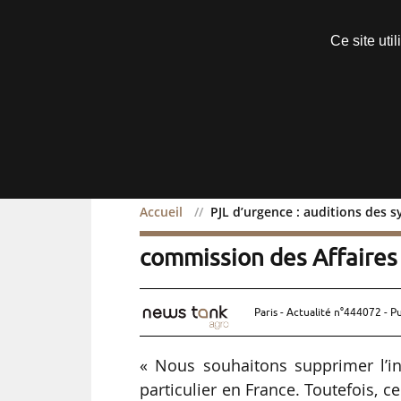
Découvrir sans engagement
Ce site uti
Menu
Accueil
PJL d’urgence : auditions des 
PJL d’urgence : auditions
commission des Affaire
Paris - Actualité n°444072 - P
« Nous souhaitons supprimer l’in
particulier en France. Toutefois, 