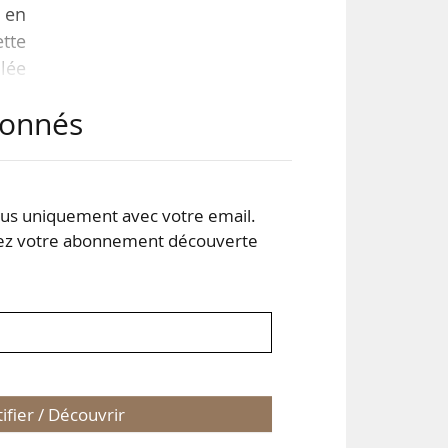
 en
tte
lée
ce-
abonnés
res
tion
s uniquement avec votre email.
 votre abonnement découverte
tifier / Découvrir