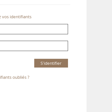
z vos identifiants
S'identifier
ifiants oubliés ?