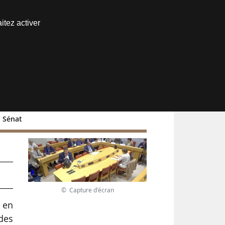
Nous joindre
itez activer
Espace abonné
u Sénat
© Capture d'écran
 en
 des