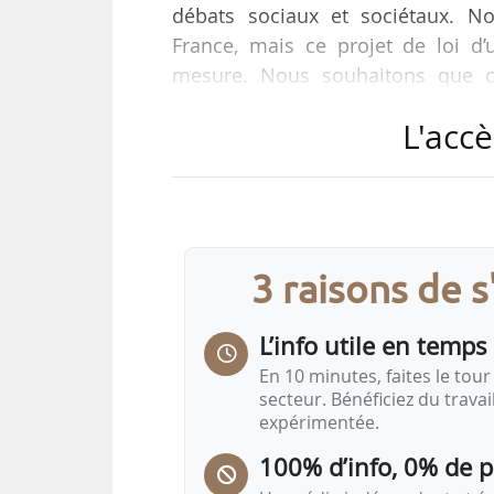
débats sociaux et sociétaux. No
France, mais ce projet de loi d’
mesure. Nous souhaitons que ce
nationale, en parallèle de ce PJ
L'accè
président de Jeunes Agriculteu
économiques du Sénat, le 10/06/2
Il était auditionné aux côtés de St
paysanne, Bertrand Venteau, prési
3 raisons de 
L’info utile en temps 
En 10 minutes, faites le tour 
secteur. Bénéficiez du trava
expérimentée.
100% d’info, 0% de 