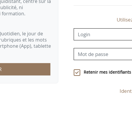
idistant, centré sur la
ublicité, ni
i formation.
Utilise
uotidien, le jour de
rubriques et les mots
artphone (App), tablette
R
Retenir mes identifiants
Ident