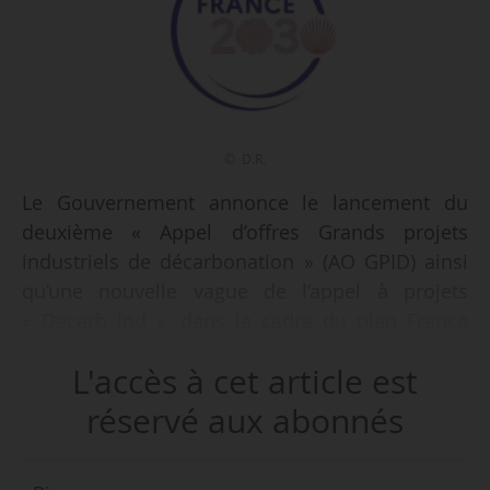
© D.R.
Le Gouvernement annonce le lancement du
deuxième « Appel d’offres Grands projets
industriels de décarbonation » (AO GPID) ainsi
qu’une nouvelle vague de l’appel à projets
« Decarb Ind », dans le cadre du plan France
2030 et de la SNBC, le 04/06/2026.
L'accès à cet article est
L’AO GPID permet de soutenir des gros projets
réservé aux abonnés
de décarbonation industrielle au moyen de
subventions directes allouées aux projets les