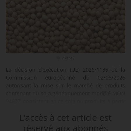
© Pixabay
La décision d’exécution (UE) 2026/1185 de la
Commission européenne du 02/06/2026
autorisant la mise sur le marché de produits
contenant du soja génétiquement modifié MON
94637, consistant en ce soja ou produits à partir
de celui-ci, conformément au règlement (CE) no
L'accès à cet article est
1829/2003 du Parlement européen et du Conseil
de l’UE, est publiée au JOUE du 04/06/2026.
réservé aux abonnés