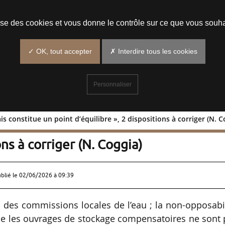
Prendre un rendez-vous
lise des cookies et vous donne le contrôle sur ce que vous souha
✓ OK, tout accepter
✗ Interdire tous les cookies
Personnaliser
is constitue un point d’équilibre », 2 dispositions à corriger (N. C
fait mais constitue un point
ons à corriger (N. Coggia)
ublié le
02/06/2026 à 09:39
 des commissions locales de l’eau ; la non-opposabi
ue les ouvrages de stockage compensatoires ne sont