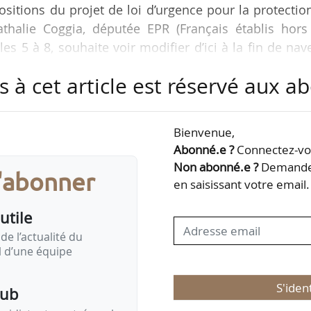
positions du projet de loi d’urgence pour la protectio
athalie Coggia, députée EPR (Français établis hors
les 5 à 8, souhaite voir modifier d’ici à la fin de nav
e 01/06/2026. Le vote solennel en séance publiqu
s à cet article est réservé aux 
est prévu le 02/06/2026.
a composition des commissions locales de l’eau, appo
Bienvenue,
ois (Les Démocrates, Vienne) à l’article 5 ter, visa
Abonné.e ?
Connectez-vou
Non abonné.e ?
Demandez
s'abonner
en saisissant votre email.
utile
de l’actualité du
il d’une équipe
S'iden
pub