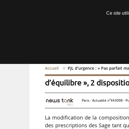
Découvrir sans engagement
Ce site uti
Menu
Accueil
PJL d’urgence : « Pas parfait ma
PJL d’urgence : « Pas par
d’équilibre », 2 dispositi
Paris - Actualité n°443008 - P
La modification de la composition
des prescriptions des Sage tant q