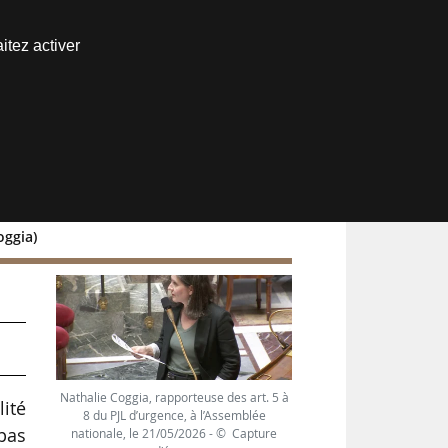
Nous joindre
itez activer
Espace abonné
oggia)
Nathalie Coggia, rapporteuse des art. 5 à
lité
8 du PJL d’urgence, à l’Assemblée
 pas
nationale, le 21/05/2026 - © Capture