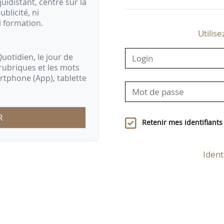
idistant, centré sur la
ublicité, ni
i formation.
Utilise
uotidien, le jour de
rubriques et les mots
artphone (App), tablette
R
Retenir mes identifiants
Ident