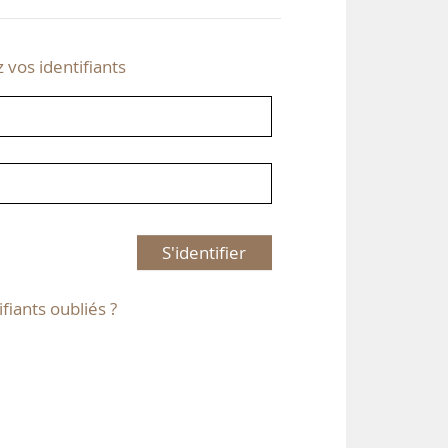
z vos identifiants
S'identifier
ifiants oubliés ?