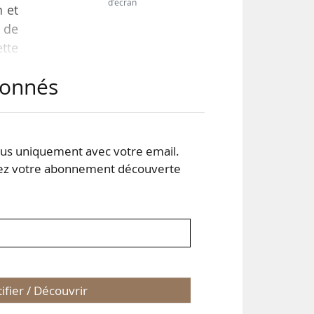
d'écran
n et
 de
ette
e à
abonnés
rtée
nt à
s uniquement avec votre email.
 votre abonnement découverte
tifier / Découvrir