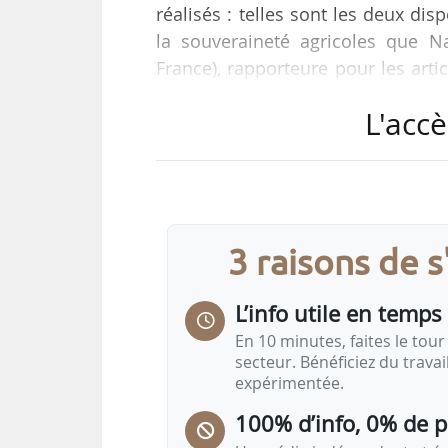
réalisés : telles sont les deux dis
la souveraineté agricoles que N
France), rapporteure pour les artic
parlementaire, indique-t-elle l
L'accè
l’Assemblée nationale sur ce texte 
Selon l’élue, la modification de l
par un amendement de Nicolas Turqu
porter chacun des…
3 raisons de 
L’info utile en temps 
En 10 minutes, faites le tour 
secteur. Bénéficiez du trava
expérimentée.
100% d’info, 0% de 