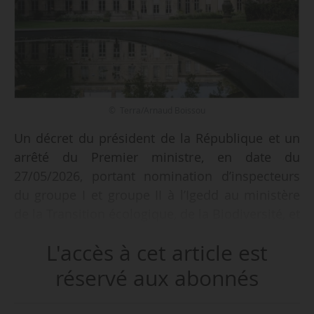
© Terra/Arnaud Boissou
Un décret du président de la République et un
arrêté du Premier ministre, en date du
27/05/2026, portant nomination d’inspecteurs
du groupe I et groupe II à l’Igedd au ministère
de la Transition écologique, de la Biodiversité, et
des Négociations internationales sur le climat et
L'accès à cet article est
la nature sont publiés au Journal officiel du
30/05/2026. Ce sont 13 inspecteurs qui sont
réservé aux abonnés
nommés au groupe I et 13 autres au groupe II.
Ils sont nommés à compter du 01/06/2026, pour