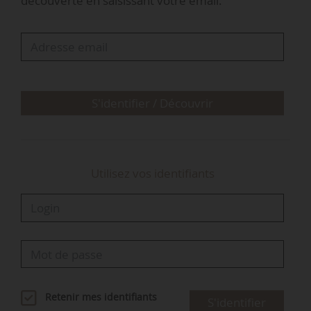
découverte en saisissant votre email.
et ses grandes cultures, en maïs, blé, soja,
tournesol et orge. L’agriculture y représente
3,6 % de son PIB (3,5 % pour la France, selon
Agreste). La Serbie exportait pour 5,2 Md€ de
productions agroalimentaires en 2025 (…
S'identifier / Découvrir
Utilisez vos identifiants
Retenir mes identifiants
S'identifier