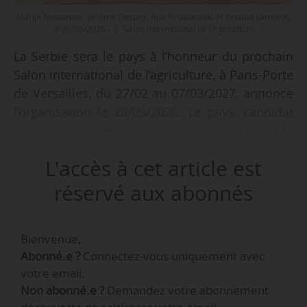
Marija Nestorovic, Jérôme Despey, Ana Hrustanović et Arnaud Lemoine,
le 28/05/2026 - © Salon international de l'Agriculture
La Serbie sera le pays à l’honneur du prochain
Salon international de l’agriculture, à Paris-Porte
de Versailles, du 27/02 au 07/03/2027, annonce
l’organisation le 28/05/2026. Le pays, candidat
officiel à l’entrée dans l’UE depuis 2012, est le
troisième pays mis en avant lors du SIA,
L'accès à cet article est
succédant au Maroc (2025) et à la Côte d’Ivoire
(2026).
réservé aux abonnés
La Serbie, avec ses 3,4 Mha de terres agricoles
Bienvenue,
exploitées et plus de 500 000 exploitations
Abonné.e ?
Connectez-vous uniquement avec
agricoles, est reconnue pour ses productions
votre email.
fruitières, principalement de framboises, de
Non abonné.e ?
Demandez votre abonnement
prunes, de griottes et de mûres qu’elle exporte,