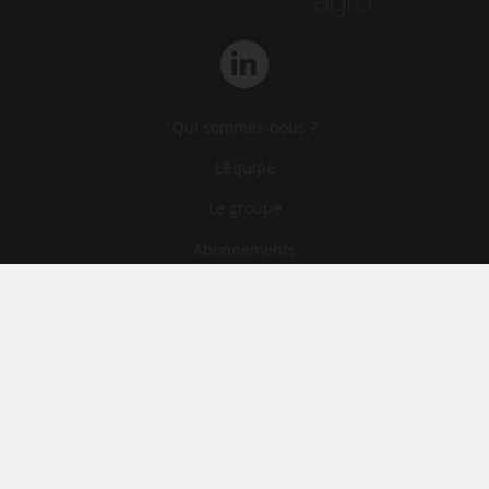
Qui sommes-nous ?
L‘équipe
Le groupe
Abonnements
Contact
Archives
CGA
Mentions légales
Confidentialité