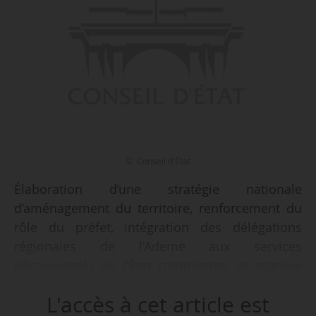
© Conseil d'État
Élaboration d’une stratégie nationale
d’aménagement du territoire, renforcement du
rôle du préfet, intégration des délégations
régionales de l’Ademe aux services
déconcentrés de l’État compétents en matière
d’environnement… Tels sont les éléments du
L'accès à cet article est
projet de loi « visant à renforcer l’État local,