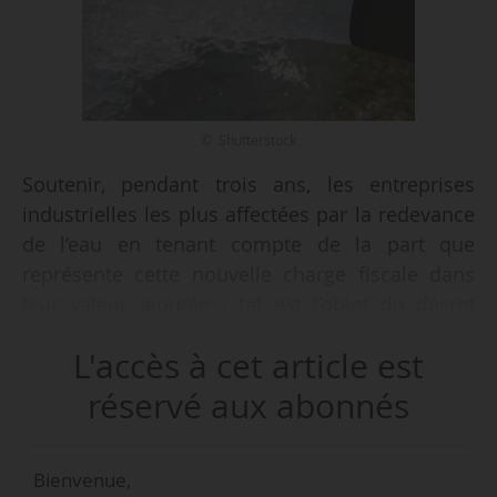
© Shutterstock
Soutenir, pendant trois ans, les entreprises
industrielles les plus affectées par la redevance
de l’eau en tenant compte de la part que
représente cette nouvelle charge fiscale dans
leur valeur ajoutée : tel est l’objet du décret
n° 2026-391 du 22/05/2026 relatif à l’aide aux
L'accès à cet article est
entreprises supportant une charge élevée de
redevance sur la consommation d’eau potable
réservé aux abonnés
au regard de leur valeur ajoutée, du Premier
ministre, sur le rapport de la ministre de la
Bienvenue,
Transition écologique, de la Biodiversité et des