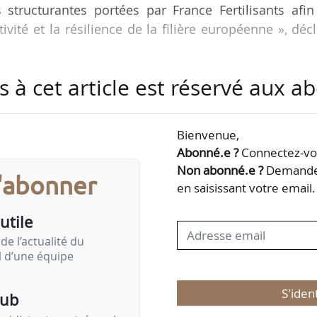
 structurantes portées par France Fertilisants afin
vité et la résilience de la filière européenne », déc
s à cet article est réservé aux 
it à la présentation du plan d’action sur les engrais
026, à la suite de son adoption par la Commiss
ssaire à l’occasion du Conseil Agriculture et Pêche
Bienvenue,
dre à la hausse des coûts provoquée par le conflit
Abonné.e ?
Connectez-vou
’année 2026. Selon…
Non abonné.e ?
Demandez
s'abonner
en saisissant votre email.
utile
de l’actualité du
il d’une équipe
S'iden
pub