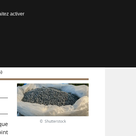
Nous joindre
itez activer
Espace abonné
s)
© Shutterstock
que
oint