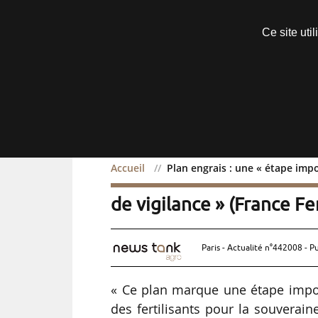
Découvrir sans engagement
Ce site uti
Menu
Accueil
Plan engrais : une « étape impo
Plan engrais : une « étap
de vigilance » (France Fer
Paris - Actualité n°442008 - P
« Ce plan marque une étape impor
des fertilisants pour la souverainet