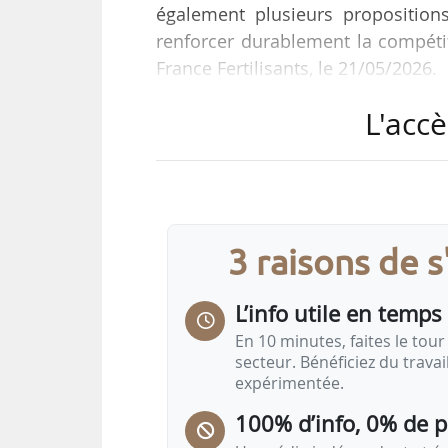
également plusieurs propositions
renforcer durablement la compétiti
France Fertilisants, le 21/05/2026.
L'accè
L’organisation professionnelle réag
Christophe Hansen, le 19/05/2
européenne. Annoncé par le commi
30/03/2026, le plan entend répon
Moyen-Orient depuis le début de l
3 raisons de 
L’info utile en temps 
En 10 minutes, faites le tour 
secteur. Bénéficiez du trava
expérimentée.
100% d’info, 0% de 