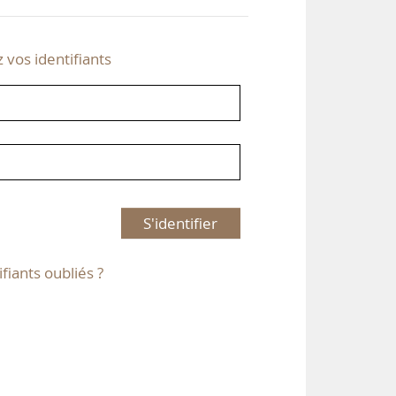
z vos identifiants
S'identifier
ifiants oubliés ?