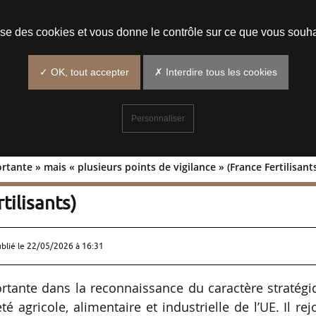
Prendre un rendez-vous
lise des cookies et vous donne le contrôle sur ce que vous souha
✓ OK, tout accepter
✗ Interdire tous les cookies
Personnaliser
rtante » mais « plusieurs points de vigilance » (France Fertilisant
e importante » mais « plusieurs points
tilisants)
ublié le
22/05/2026 à 16:31
tante dans la reconnaissance du caractère stratégi
é agricole, alimentaire et industrielle de l’UE. Il rej