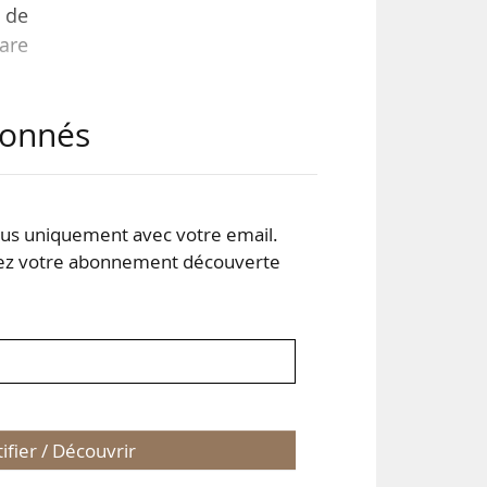
 de
lare
abonnés
 par
ion
 du
 au
s uniquement avec votre email.
 votre abonnement découverte
tifier / Découvrir