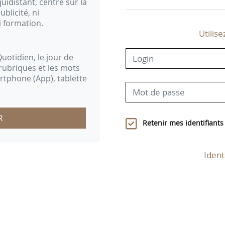
idistant, centré sur la
ublicité, ni
i formation.
Utilise
uotidien, le jour de
rubriques et les mots
artphone (App), tablette
R
Retenir mes identifiants
Ident