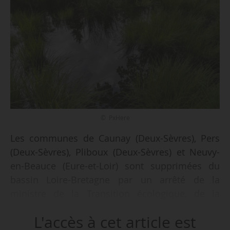
© PxHere
Les communes de Caunay (Deux-Sèvres), Pers
(Deux-Sèvres), Pliboux (Deux-Sèvres) et Neuvy-
en-Beauce (Eure-et-Loir) sont supprimées du
bassin Loire-Bretagne par un arrêté de la
ministre de la Transition écologique, de la
Biodiversité et des Négociations internationales
L'accès à cet article est
sur le climat et la nature en date du 10/05/2026