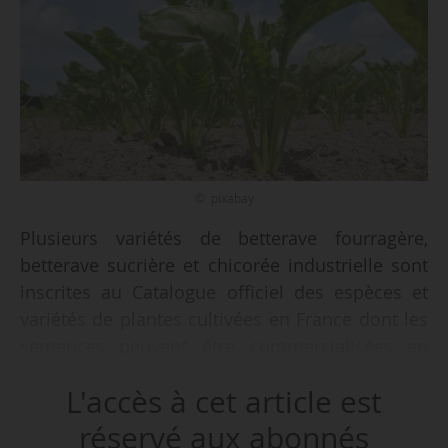
© pixabay
Plusieurs variétés de betterave fourragère,
betterave sucrière et chicorée industrielle sont
inscrites au Catalogue officiel des espèces et
variétés de plantes cultivées en France dont les
semences peuvent être commercialisées en
France (liste A), pour une durée de dix ans, par
L'accès à cet article est
un arrêté de la ministre de l’Agriculture, de
l’Agroalimentaire et de la Souveraineté
réservé aux abonnés