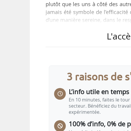
plutôt que les uns à côté des autr
jamais été symbole de l’efficacité
d’une manière sereine, dans le res
de l’Aménagement du territoire et d
L'accè
le 20/05/2026.
Le projet de loi « visant à renforce
territoriales et sécuriser les déci
20/05/2026. Le texte prévoit, en s
3 raisons de 
L’info utile en temps 
En 10 minutes, faites le tour 
secteur. Bénéficiez du trava
expérimentée.
100% d’info, 0% de 