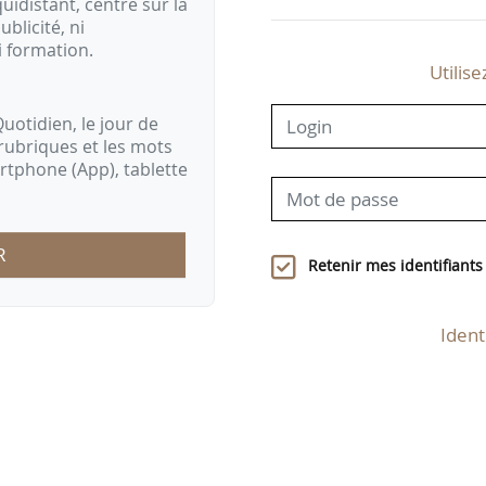
idistant, centré sur la
ublicité, ni
i formation.
Utilise
uotidien, le jour de
rubriques et les mots
artphone (App), tablette
R
Retenir mes identifiants
Ident