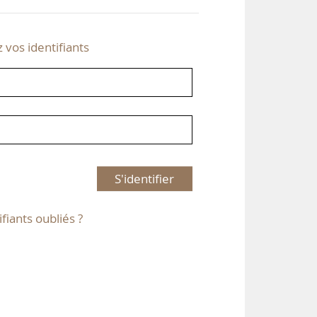
z vos identifiants
S'identifier
ifiants oubliés ?