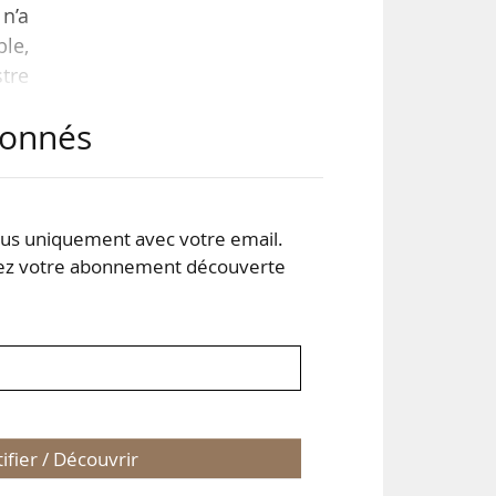
 n’a
ble,
stre
tres
abonnés
ités
s le
s uniquement avec votre email.
 votre abonnement découverte
tifier / Découvrir