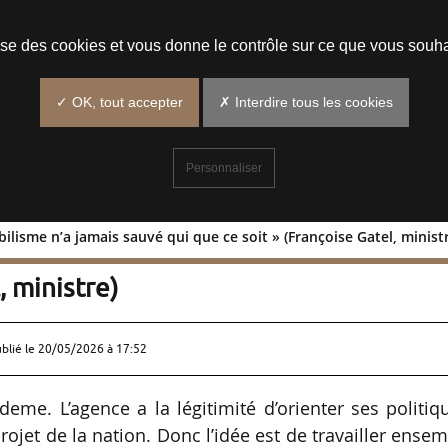
Prendre un rendez-vous
lise des cookies et vous donne le contrôle sur ce que vous souha
✓ OK, tout accepter
✗ Interdire tous les cookies
Personnaliser
lisme n’a jamais sauvé qui que ce soit » (Françoise Gatel, minist
’immobilisme n’a jamais sauvé qui que
, ministre)
ublié le
20/05/2026 à 17:52
deme. L’agence a la légitimité d’orienter ses politiq
ojet de la nation. Donc l’idée est de travailler ense