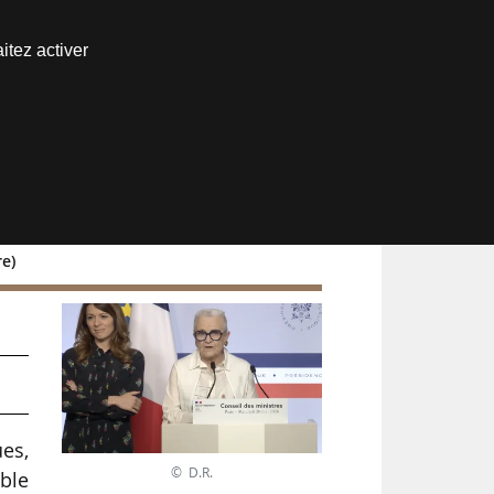
Nous joindre
itez activer
Espace abonné
re)
ues,
© D.R.
mble