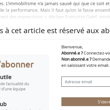
es. L’immobilisme n’a jamais sauvé qui que ce soit et
 de la performance. Mais il faut qu’on le fasse ensem
pect des expressions », déclare Françoise Gatel, mini
e la Décentralisation, à l’issue du Conseil des minis
s à cet article est réservé aux 
r l’État local, articuler son action avec les collectiv
Bienvenue,
deurs publics » a été présenté en conseil des ministre
Abonné.e ?
Connectez-vou
on…
Non abonné.e ?
Demandez
s'abonner
en saisissant votre email.
utile
de l’actualité du
il d’une équipe
S'iden
pub