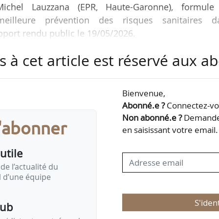
t Michel Lauzzana (EPR, Haute-Garonne), formule
illeure prévention des risques sanitaires d
apport rendu public le 19/05/2026.
s à cet article est réservé aux 
le cadre de la réglementation européenne, et française
sanitaire des aliments infantiles : sa conclusion est
adre de responsabilité clair et renforcé pour assure
Bienvenue,
infantiles commercialisés dans l’UE, et que l’affaire
Abonné.e ?
Connectez-vou
Non abonné.e ?
Demandez
s'abonner
en saisissant votre email.
utile
de l’actualité du
il d’une équipe
S'iden
pub