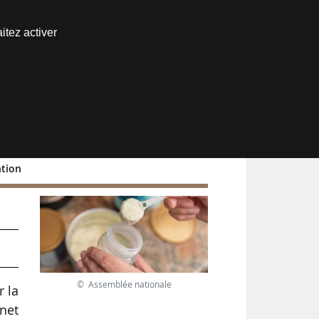
Nous joindre
itez activer
Espace abonné
ntion
© Assemblée nationale
r la
net