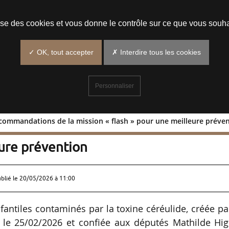
Prendre un rendez-vous
lise des cookies et vous donne le contrôle sur ce que vous souha
✓ OK, tout accepter
✗ Interdire tous les cookies
Personnaliser
recommandations de la mission « flash » pour une meilleure préve
 : 14 recommandations de la mission
eure prévention
ublié le
20/05/2026 à 11:00
infantiles contaminés par la toxine céréulide, créée pa
 le 25/02/2026 et confiée aux députés Mathilde Hig