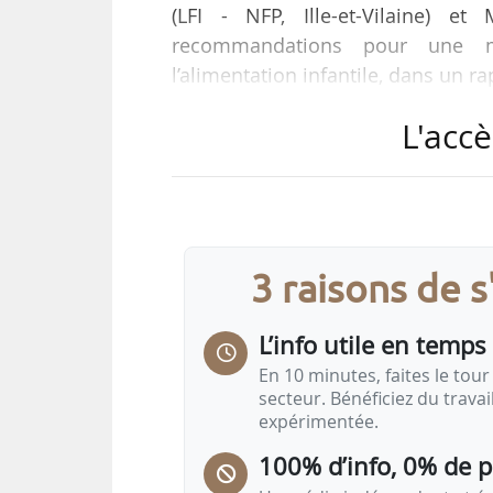
(LFI - NFP, Ille-et-Vilaine) e
recommandations pour une me
l’alimentation infantile, dans un r
L'accè
Le rapport s’est attaché à définir 
matière de contrôle de la qualité 
cette réglementation définit un c
sécurité alimentaire des produits 
laits contaminés aux…
3 raisons de 
L’info utile en temps 
En 10 minutes, faites le tour 
secteur. Bénéficiez du trava
expérimentée.
100% d’info, 0% de 