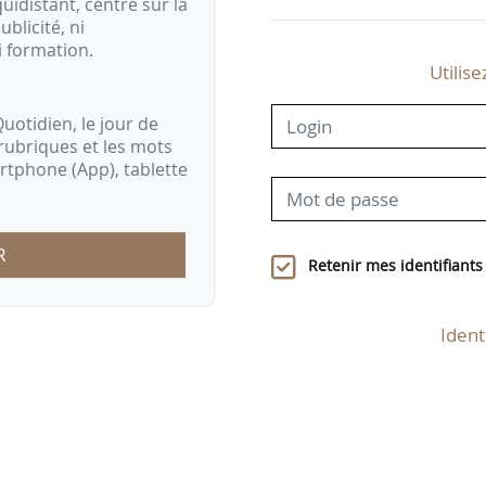
idistant, centré sur la
ublicité, ni
i formation.
Utilise
uotidien, le jour de
rubriques et les mots
artphone (App), tablette
R
Retenir mes identifiants
Ident