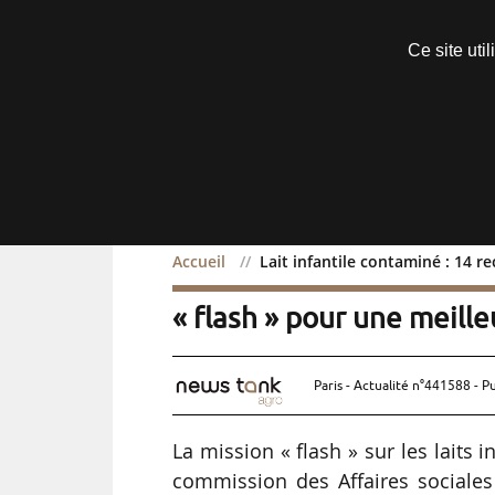
Découvrir sans engagement
Ce site uti
Menu
Accueil
Lait infantile contaminé : 14 
Lait infantile contaminé
« flash » pour une meill
Paris - Actualité n°441588 - P
La mission « flash » sur les laits 
commission des Affaires sociales