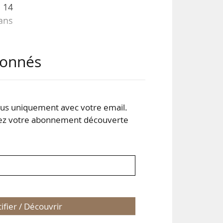
 14
ans
abonnés
, en
 que
r la
 des
s uniquement avec votre email.
 votre abonnement découverte
tifier / Découvrir