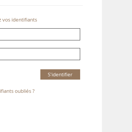
z vos identifiants
S'identifier
ifiants oubliés ?