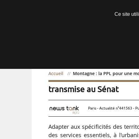
Découvrir sans engagement
Ce site uti
Menu
Accueil
Montagne : la PPL pour une mo
Montagne : la PPL pour 
transmise au Sénat
Paris - Actualité n°441563 - P
Adapter aux spécificités des terri
des services essentiels, à l’urba