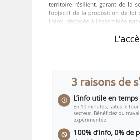
territoire résilient, garant de la 
l’objectif de la proposition de loi
Loire), déposée à l’Assemblée nat
dans l’Hémicycle le 13/05/2026
L'accè
économiques du Sénat le 15/05/20
Plusieurs dispositions du texte por
• l’article 3 prévoit la créati
établissements publics de coopé
3 raisons de 
L’info utile en temps 
En 10 minutes, faites le tour 
secteur. Bénéficiez du trava
expérimentée.
100% d’info, 0% de 