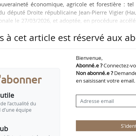
souveraineté économique, agricole et forestière : tel
 du député Droite républicaine Jean-Pierre Vigier (Ha
ionale le 27/03/2026, et adoptée, en procédure accél
. Le texte est renvoyé en commission des Affai
s à cet article est réservé aux 
26.
tent sur le volet agricole des territoires de montagne 
Bienvenue,
on d’une commission spécifique à la montagne dans 
Abonné.e ?
Connectez-vou
ration intercommunale…
Non abonné.e ?
Demandez
s'abonner
en saisissant votre email.
utile
de l’actualité du
il d’une équipe
S'iden
pub