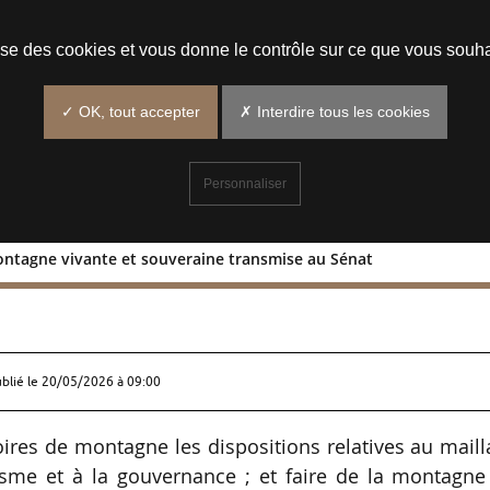
Prendre un rendez-vous
lise des cookies et vous donne le contrôle sur ce que vous souha
✓ OK, tout accepter
✗ Interdire tous les cookies
Personnaliser
ntagne vivante et souveraine transmise au Sénat
une montagne vivante et souveraine
ublié le
20/05/2026 à 09:00
toires de montagne les dispositions relatives au mail
nisme et à la gouvernance ; et faire de la montagn