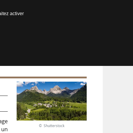
Nous joindre
itez activer
Espace abonné
lage
© Shutterstock
e un