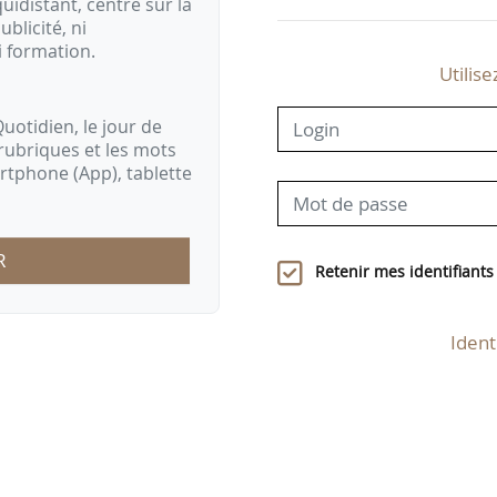
idistant, centré sur la
ublicité, ni
i formation.
Utilise
uotidien, le jour de
rubriques et les mots
artphone (App), tablette
R
Retenir mes identifiants
Ident