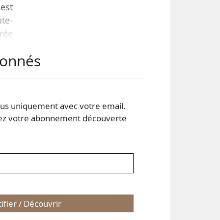
 est
ute-
érée
res
abonnés
:
les
s uniquement avec votre email.
 votre abonnement découverte
tifier / Découvrir