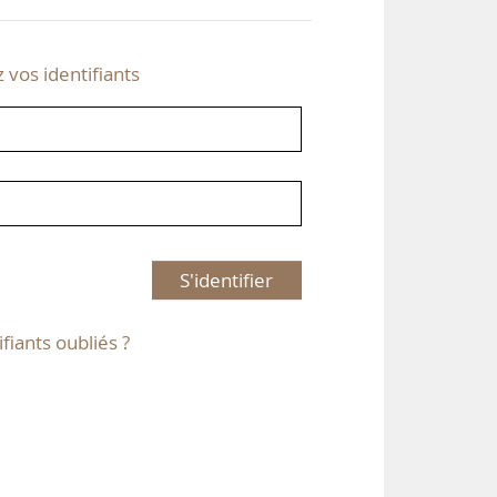
z vos identifiants
S'identifier
ifiants oubliés ?