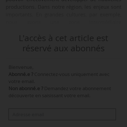
productions. Dans notre région, les enjeux sont
importants. En grandes cultures, par exemple,
nous avons une zone intermédiaire
relativement importante et dans laquelle la
L'accès à cet article est
production végétale est en grande difficulté. Il
va falloir trouver des solutions pour permettre
réservé aux abonnés
aux agriculteurs actuels ou à de nouveaux
agriculteurs de pouvoir redévelopper des
Bienvenue,
productions d’élevage », déclare Jérôme
Abonné.e ?
Connectez-vous uniquement avec
Mathieu, président de la Chambre régionale
votre email.
d’agriculture Grand Est, le 21/05/2026 à News
Non abonné.e ?
Demandez votre abonnement
Tank.
découverte en saisissant votre email.
« Nous allons nous concentrer surtout sur les
projets qui sont prêts à rentrer dans l’action. Il y
a un certain nombre de projets