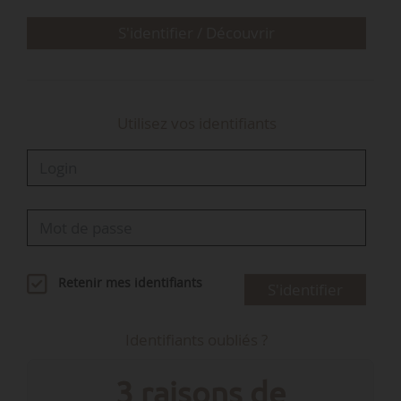
d’investissement, divers et variés, qui sont un
peu en lévitation. Nous essayerons…
S'identifier / Découvrir
Utilisez vos identifiants
Retenir mes identifiants
S'identifier
Identifiants oubliés ?
3 raisons de