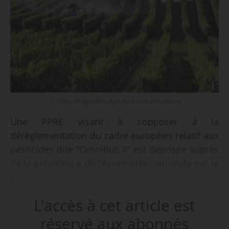
© Getty Images/iStockphoto Karen Williamson
Une PPRE visant à s’opposer à la
déréglementation du cadre européen relatif aux
pesticides dite “Omnibus X” est déposée auprès
de la présidence de l’Assemblée nationale par le
député Benoît Biteau (Écologiste et Social,
Charente-Maritime), le 18/05/2026. Composée
L'accès à cet article est
d’un article unique, elle invite le Gouvernement
français :
réservé aux abonnés