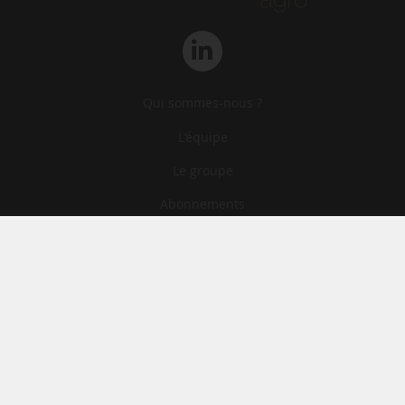
Qui sommes-nous ?
L‘équipe
Le groupe
Abonnements
Contact
Archives
CGA
Mentions légales
Confidentialité