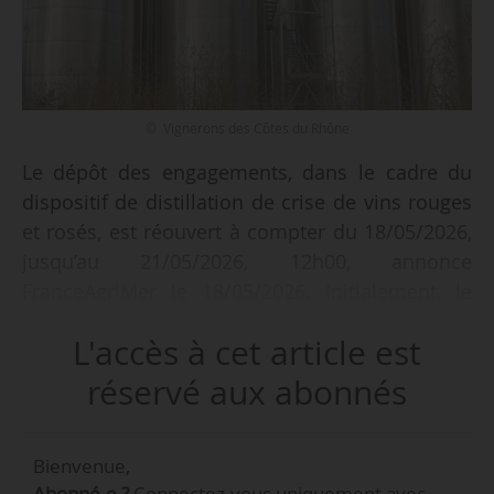
© Vignerons des Côtes du Rhône
Le dépôt des engagements, dans le cadre du
dispositif de distillation de crise de vins rouges
et rosés, est réouvert à compter du 18/05/2026,
jusqu’au 21/05/2026, 12h00, annonce
FranceAgriMer le 18/05/2026. Initialement, le
dépôt de demande, ouvert le 20/04/2026, se
L'accès à cet article est
clôturait le 12/05/2026.
réservé aux abonnés
Ce délai supplémentaire doit permettre aux
derniers opérateurs de la filière (viticulteurs,
Bienvenue,
coopératives, organisations de producteurs et
Abonné.e ?
Connectez-vous uniquement avec