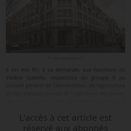
© Agriculture.gouv.fr
Il est mis fin, à sa demande, aux fonctions de
Valérie Isabelle, inspectrice du groupe II au
Conseil général de l’alimentation, de l’agriculture
et des espaces ruraux, et ingénieure des ponts,
des eaux et des forêts du grade transitoire, à
compter du 01/06/2026, par arrêté du Premier
L'accès à cet article est
ministre en date du 12/05/2026, publié au
Journal officiel le 16/05/2026.
réservé aux abonnés