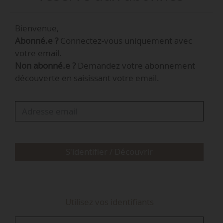
Elle occupait ce poste depuis 2023. Elle a été
Bienvenue,
directrice du développement rural et de la
Abonné.e ?
Connectez-vous uniquement avec
pêche à l’ASP, ou encore chef du service
votre email.
statistiques à la Draaf Nouvelle-Aquitaine.
Non abonné.e ?
Demandez votre abonnement
découverte en saisissant votre email.
S'identifier / Découvrir
Utilisez vos identifiants