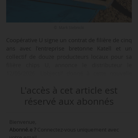
© Mark Stebnicki
Coopérative U signe un contrat de filière de cinq
ans avec l’entreprise bretonne Katell et un
collectif de douze producteurs locaux pour sa
filière chips U, annonce le distributeur le
12/05/2026. L’objectif donné à cette nouvelle
filière est de soutenir conjointement les
L'accès à cet article est
maillons agricoles et industriels dans
l’Hexagone.
réservé aux abonnés
Une majorité des exploitations sont situées
Bienvenue,
dans un bassin d’une vingtaine de kilomètres
Abonné.e ?
Connectez-vous uniquement avec
autour de l’usine Katell, près de Redon
votre email.