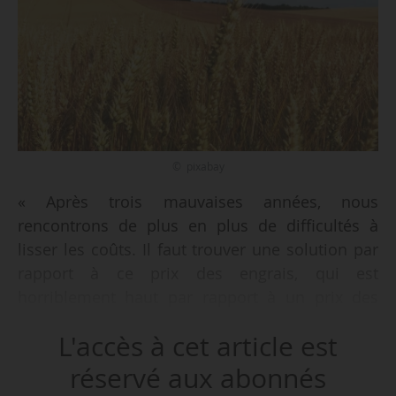
© pixabay
« Après trois mauvaises années, nous
rencontrons de plus en plus de difficultés à
lisser les coûts. Il faut trouver une solution par
rapport à ce prix des engrais, qui est
horriblement haut par rapport à un prix des
céréales horriblement bas. Nous avons besoin
L'accès à cet article est
de travailler pour voir ce qui peut être
compensé. Sans un soutien de l’État, une
réservé aux abonnés
détaxation ou autre, nous n’arriverons pas à