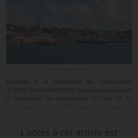
© Wikimedia commons
Procéder à la ratification de l’ordonnance
n° 2026-154 du 04/03/2026 portant actualisation
et adaptation des dispositions du livre VIII du
code rural et de la pêche maritime relatives à
l’Outre-mer, tel est l’objet du projet de loi,
présenté par Sébastien Lecornu, Premier
L'accès à cet article est
ministre, et Annie Genevard, ministre de