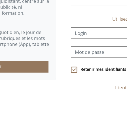
idistant, centré sur la
ublicité, ni
i formation.
Utilise
uotidien, le jour de
rubriques et les mots
artphone (App), tablette
R
Retenir mes identifiants
Ident