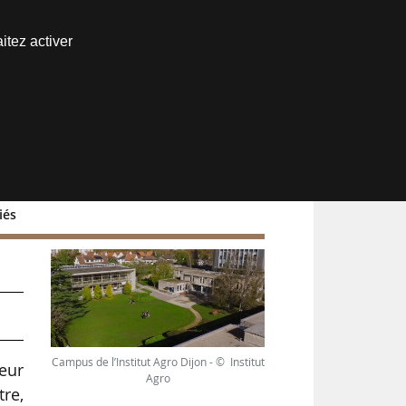
Nous joindre
itez activer
Espace abonné
iés
Campus de l’Institut Agro Dijon - © Institut
ieur
Agro
tre,