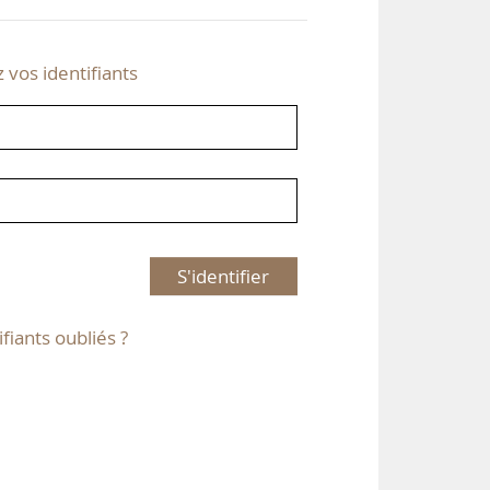
z vos identifiants
S'identifier
ifiants oubliés ?