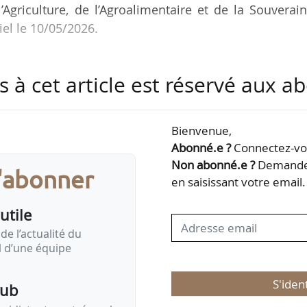
’Agriculture, de l’Agroalimentaire et de la Souverai
iel le 10/05/2026.
sont apportées :
s à cet article est réservé aux 
 mandat de deux ans pour les représentants des étudi
ces établissements ;
Bienvenue,
par un scrutin plurinominal pour les élections au con
Abonné.e ?
Connectez-vou
Non abonné.e ?
Demandez
s'abonner
ure aux directeurs d’unités de recherche pour la ges
en saisissant votre email.
nnement et d’équipement qui leur sont…
utile
de l’actualité du
il d’une équipe
S'iden
pub