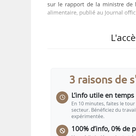
sur le rapport de la ministre de l
alimentaire, publié au Journal offic
Plusieurs modifications générales 
L'accè
• généraliser la possibilité d’un
dans les différentes instances de 
• remplacer le scrutin uninominal 
des enseignants ;
3 raisons de 
• prévoir une délégation de signat
des dotations globales de fonctio
L’info utile en temps 
En 10 minutes, faites le tour 
secteur. Bénéficiez du trava
expérimentée.
100% d’info, 0% de 