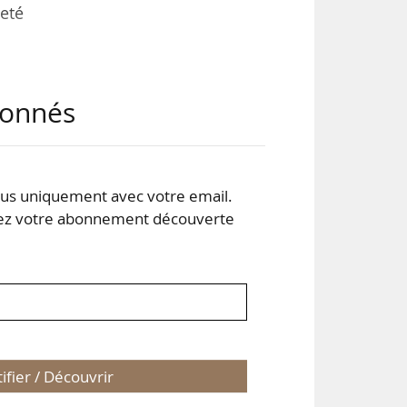
neté
abonnés
ants
seil
s uniquement avec votre email.
 votre abonnement découverte
tion
tifier / Découvrir