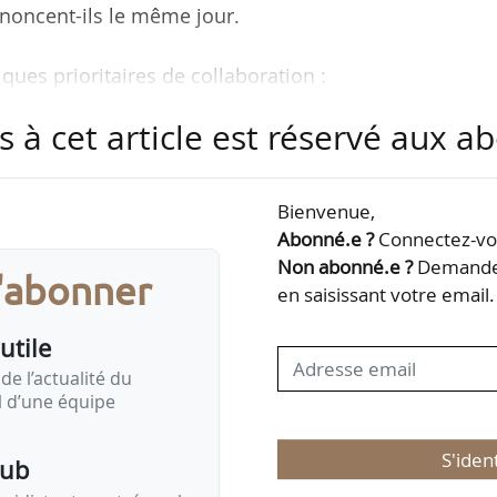
nnoncent-ils le même jour.
iques prioritaires de collaboration :
stion, du foncier et de l’innovation pour accompagner
s à cet article est réservé aux 
coles et des systèmes alimentaires ;
liquée aux réseaux de distribution d’eau, incluant
iques ;
Bienvenue,
alimentaire, couvrant le génie des procédés, l’ergon
Abonné.e ?
Connectez-vou
anitaire et la qualité des aliments. »
Non abonné.e ?
Demandez
s'abonner
en saisissant votre email.
nées…
utile
de l’actualité du
il d’une équipe
S'iden
pub