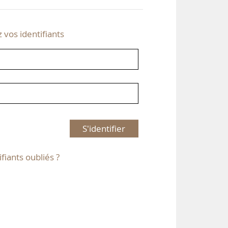
z vos identifiants
S'identifier
ifiants oubliés ?