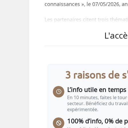
connaissances », le 07/05/2026, a
Les partenaires citent trois thémat
• « Les enjeux du travail, de la ge
L'accè
transformations des activités agri
• La modélisation numérique app
développement de jumeaux numér
• Les procédés de transformation 
des postes de travail, la sécurité s
3 raisons de 
La convention, signée pour six an
L’info utile en temps 
En 10 minutes, faites le tour 
secteur. Bénéficiez du trava
expérimentée.
100% d’info, 0% de 