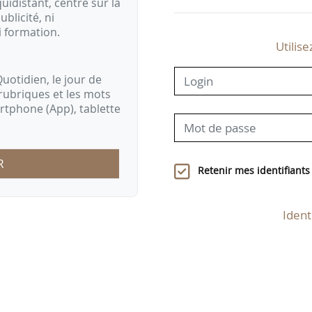
idistant, centré sur la
ublicité, ni
i formation.
Utilise
uotidien, le jour de
rubriques et les mots
artphone (App), tablette
R
Retenir mes identifiants
Ident