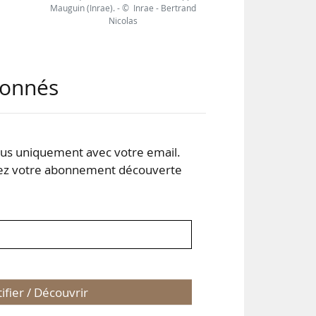
Mauguin (Inrae). - © Inrae - Bertrand
Nicolas
 les
abonnés
 le
omie
s uniquement avec votre email.
 votre abonnement découverte
tifier / Découvrir