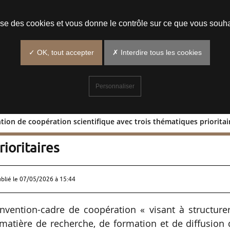
Prendre un rendez-vous
lise des cookies et vous donne le contrôle sur ce que vous souha
✓ OK, tout accepter
✗ Interdire tous les cookies
Personnaliser
tion de coopération scientifique avec trois thématiques prioritai
convention de coopération scientifiqu
ioritaires
ublié le
07/05/2026 à 15:44
vention-cadre de coopération « visant à structurer
 matière de recherche, de formation et de diffusion