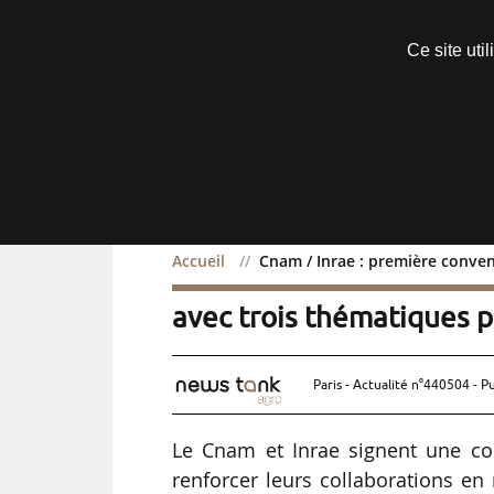
Découvrir sans engagement
Ce site uti
Menu
Accueil
Cnam / Inrae : première conven
Cnam / Inrae : première 
avec trois thématiques pr
Paris - Actualité n°440504 - P
Le Cnam et Inrae signent une con
renforcer leurs collaborations en