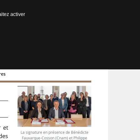
Nous joindre
itez activer
Espace abonné
res
e
 et
La signature en présence de Bénédicte
 des
Fauvarque-Cosson (Cnam) et Philippe